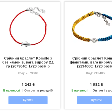
Срібний браслет Komilfo з
Срібний браслет Komi
без каменів, вага виробу 2,1
фіанітами, вага виробу 
гр (2079040) 1720 розмір
(2134060) 1720 роз
2079040
2134060
1 242 ₴
1 982 ₴
В наявності
Оптом і в роздріб
В наявності
Оптом і в р
Купити
Купити