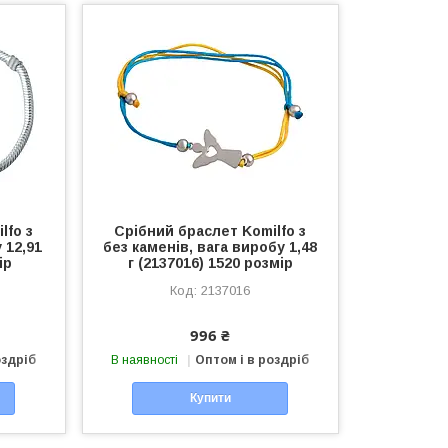
lfo з
Срібний браслет Komilfo з
 12,91
без каменів, вага виробу 1,48
ір
г (2137016) 1520 розмір
2137016
996 ₴
оздріб
В наявності
Оптом і в роздріб
Купити