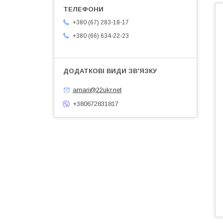
+380 (67) 283-18-17
+380 (66) 634-22-23
amari@22ukr.net
+380672831817