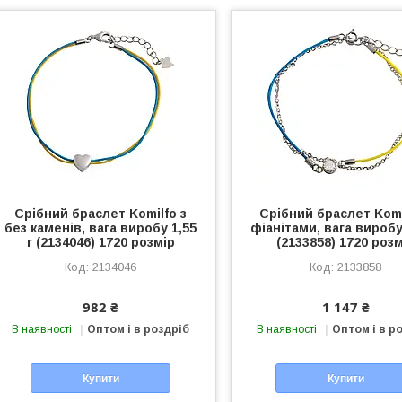
Срібний браслет Komilfo з
Срібний браслет Komi
без каменів, вага виробу 1,55
фіанітами, вага виробу 
г (2134046) 1720 розмір
(2133858) 1720 роз
2134046
2133858
982 ₴
1 147 ₴
В наявності
Оптом і в роздріб
В наявності
Оптом і в р
Купити
Купити