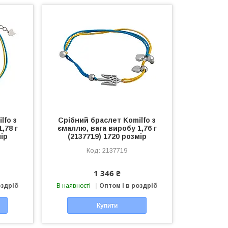
lfo з
Срібний браслет Komilfo з
,78 г
ємаллю, вага виробу 1,76 г
мір
(2137719) 1720 розмір
2137719
1 346 ₴
оздріб
В наявності
Оптом і в роздріб
Купити