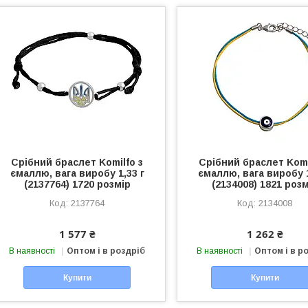
Срібний браслет Komilfo з
Срібний браслет Komi
ємаллю, вага виробу 1,33 г
ємаллю, вага виробу 1
(2137764) 1720 розмір
(2134008) 1821 роз
2137764
2134008
1 577 ₴
1 262 ₴
В наявності
Оптом і в роздріб
В наявності
Оптом і в р
Купити
Купити