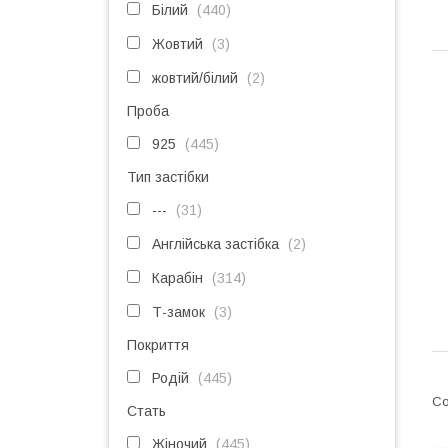
Білий
440
Жовтий
3
жовтий/білий
2
Проба
925
445
Тип застібки
---
31
Англійська застібка
2
Карабін
314
Т-замок
3
Покриття
Родій
445
Стать
Жіночий
445