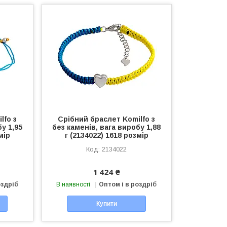
lfo з
Срібний браслет Komilfo з
бу 1,95
без каменів, вага виробу 1,88
мір
г (2134022) 1618 розмір
2134022
1 424 ₴
оздріб
В наявності
Оптом і в роздріб
Купити