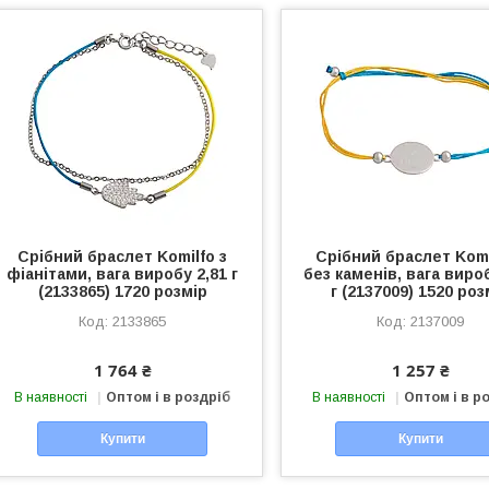
Срібний браслет Komilfo з
Срібний браслет Komi
фіанітами, вага виробу 2,81 г
без каменів, вага виро
(2133865) 1720 розмір
г (2137009) 1520 роз
2133865
2137009
1 764 ₴
1 257 ₴
В наявності
Оптом і в роздріб
В наявності
Оптом і в р
Купити
Купити