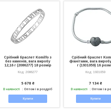
Срібний браслет Komilfo з
Срібний браслет Komi
без каменів, вага виробу
фіанітами, вага виробу
12,16 г (2086277) 18 розмір
г (1931059) 16 розм
2086277
1931059
5 678 ₴
7 134 ₴
В наявності
Оптом і в роздріб
В наявності
Оптом і в р
Купити
Купити