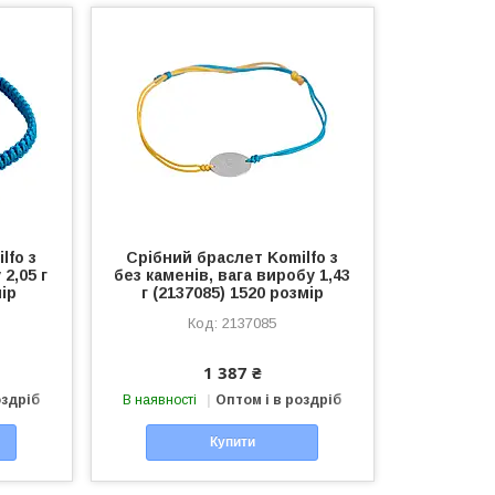
lfo з
Срібний браслет Komilfo з
2,05 г
без каменів, вага виробу 1,43
мір
г (2137085) 1520 розмір
2137085
1 387 ₴
оздріб
В наявності
Оптом і в роздріб
Купити