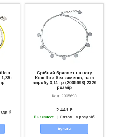
lfo з
Срібний браслет на ногу
1,85 г
Komilfo з без каменів, вага
мір
виробу 3,11 гр (2005698) 2326
розмір
2005698
2 441 ₴
оздріб
В наявності
Оптом і в роздріб
Купити