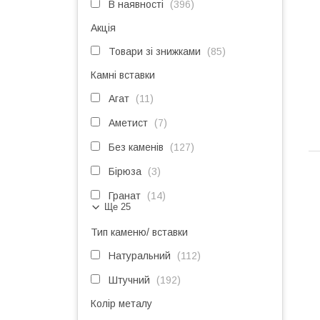
В наявності
396
Акція
Товари зі знижками
85
Камні вставки
Агат
11
Аметист
7
Без каменів
127
Бірюза
3
Гранат
14
Ще 25
Тип каменю/ вставки
Натуральний
112
Штучний
192
Колір металу