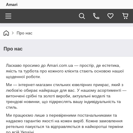
Amari
Про нас
Про нас
Ласкаво просимо до Amari.com.ua — простір, де естетика,
якість та турбота про кожного клієнта стають основою нашої
щоденної роботи.
Ми — інтернет-магазин стильних ювелірних прикрас, який з
любов’ю обирає найкраще для вас. У нашому асортименті —
витончені срібні та золоті вироби, актуальні моделі та
трендові новинки, що підкреслять вашу індивідуальність та
стиль.
Ми працюємо лише з перевіреними постачальниками та
надаємо гарантію якості на кожен виріб. Кожне замовлення
ретельно пакується та відправляється в найкоротші терміни
по всій Україні.