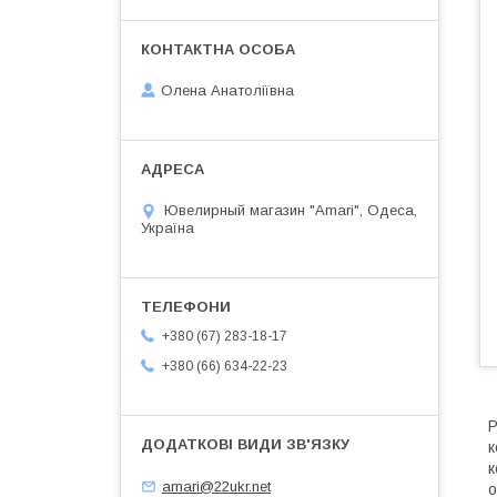
Олена Анатоліївна
Ювелирный магазин "Amari", Одеса,
Україна
+380 (67) 283-18-17
+380 (66) 634-22-23
Р
к
к
amari@22ukr.net
о