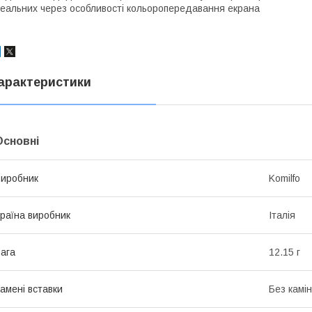
еальних через особливості кольоропередавання екрана
арактеристики
Основні
иробник
Komilfo
раїна виробник
Італія
ага
12.15 г
амені вставки
Без камі