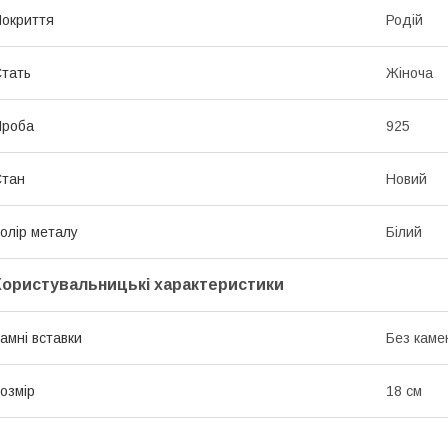
окриття
Родій
тать
Жіноча
Проба
925
Стан
Новий
олір металу
Білий
Користувальницькі характеристики
амні вставки
Без каме
озмір
18 см