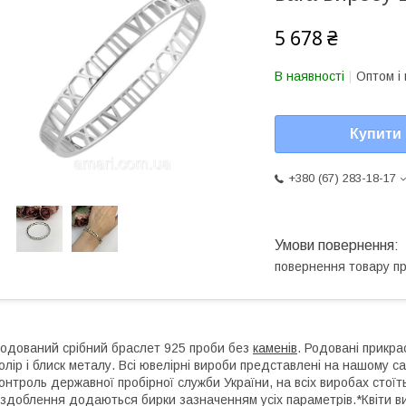
5 678 ₴
В наявності
Оптом і 
Купити
+380 (67) 283-18-17
повернення товару п
одований срібний браслет 925 проби без
каменів
. Родовані прикра
олір і блиск металу. Всі ювелірні вироби представлені на нашому са
онтроль державної пробірної служби України, на всіх виробах стоїт
здоблення додаються бирки зазначенням усіх параметрів.*Квіти ви