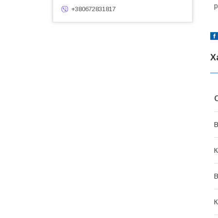
р
+380672831817
Х
В
К
В
К