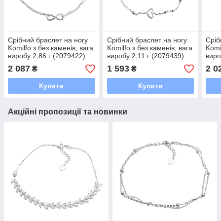
Срібний браслет на ногу
Срібний браслет на ногу
Сріб
Komilfo з без каменів, вага
Komilfo з без каменів, вага
Komi
виробу 2,86 г (2079422)
виробу 2,11 г (2079439)
виро
2326 розмір
2326 розмір
2326
2 087
1 593
2 0
₴
₴
Купити
Купити
Акційні пропозиції та новинки