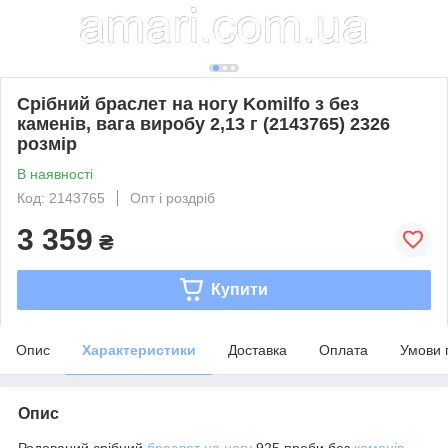
Срібний браслет на ногу Komilfo з без
каменів, вага виробу 2,13 г (2143765) 2326
розмір
В наявності
Код: 2143765
Опт і роздріб
3 359
₴
Купити
Опис
Характеристики
Доставка
Оплата
Умови 
Опис
Родований срібний
браслет на ногу
925 проби без
каменів
.