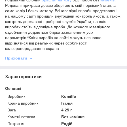
Родовані прикраси довше зберігають свій первісний стан, а
саме колір і блиск металу. Всі ювелірні вироби представлені
на нашому сайті пройшли внутрішній контроль якості, а також
контроль державної пробірної служби України, на всіх
виробах стоїть відповідна проба. До кожного ювелірного
оздоблення додаються бирки зазначенням усіх
параметрів.*Квіти виробів на сайті можуть незначно
відрізнятися від реальних через особливості
кольоропередавання екрана
Приховати
Характеристики
Основні
Виробник
Komilfo
Країна виробник
Італія
Вага
4.25 г
Камені вставки
Без каміння
Покриття
Родій