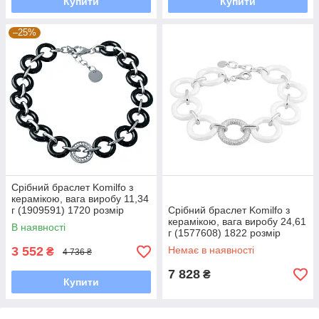
Купити
Купити
–25%
Срібний браслет Komilfo з
керамікою, вага виробу 11,34
г (1909591) 1720 розмір
Срібний браслет Komilfo з
11.33, 18-20см 11.21, 17-20
керамікою, вага виробу 24,61
В наявності
г (1577608) 1822 розмір
3 552
Немає в наявності
₴
4 736 ₴
7 828
₴
Купити