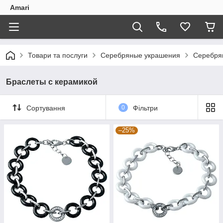
Amari
Товари та послуги
Серебряные украшения
Серебря
Браслеты с керамикой
Сортування
0
Фільтри
–25%