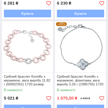
6 281
6 230
₴
₴
Купити
Купити
–25%
Срібний браслет Komilfo з
Срібний браслет Komilfo з
керамікою, вага виробу 11,82
керамікою, фіанітами, вага
г (60002352) 1720 розмір
виробу 3,26 г (1985755) 1720
розмір
В наявності
В наявності
5 021
1 075,50
₴
₴
1 434 ₴