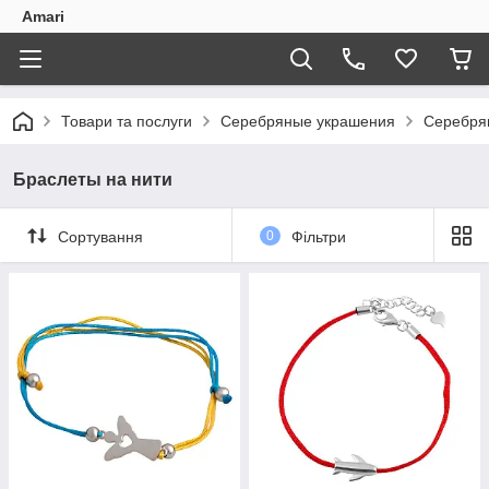
Amari
Товари та послуги
Серебряные украшения
Серебря
Браслеты на нити
Сортування
0
Фільтри