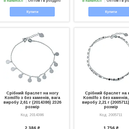
В наявності
Оптом і в роздріб
В наявності
Оптом і в р
Купити
Купити
Срібний браслет на ногу
Срібний браслет на 
Komilfo з без каменів, вага
Komilfo з без каменів,
виробу 2,61 г (2014386) 2326
виробу 2,21 г (2005711
розмір
розмір
2014386
2005711
2 386 ₴
1 756 ₴