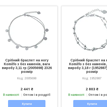
Срібний браслет на ногу
Срібний браслет на 
Komilfo з без каменів, вага
Komilfo з без каменів,
виробу 3,11 гр (2005698) 2326
виробу 3,18 г (1952887
розмір
розмір
2005698
1952887
2 441 ₴
2 803 ₴
В наявності
Оптом і в роздріб
В наявності
Оптом і в р
Купити
Купити