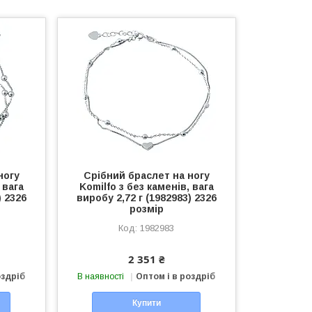
ногу
Срібний браслет на ногу
 вага
Komilfo з без каменів, вага
) 2326
виробу 2,72 г (1982983) 2326
розмір
1982983
2 351 ₴
оздріб
В наявності
Оптом і в роздріб
Купити