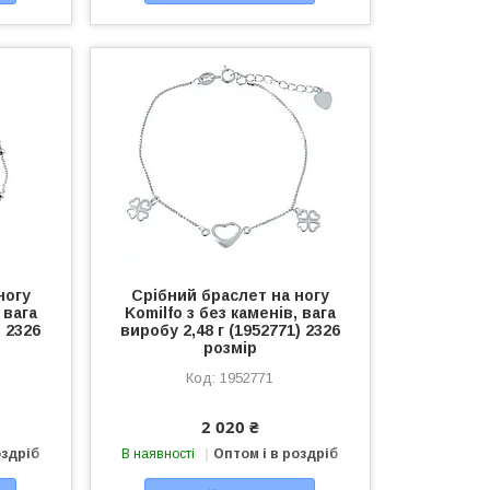
ногу
Срібний браслет на ногу
 вага
Komilfo з без каменів, вага
) 2326
виробу 2,48 г (1952771) 2326
розмір
1952771
2 020 ₴
оздріб
В наявності
Оптом і в роздріб