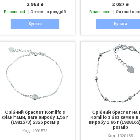
2 963 ₴
2 087 ₴
В наявності
Оптом і в роздріб
В наявності
Оптом і в р
Купити
Купити
Срібний браслет Komilfo з
Срібний браслет на 
фіанітами, вага виробу 1,56 г
Komilfo з без каменів,
(1981573) 2326 розмір
виробу 1,66 г (1928165
розмір
1981573
1928165