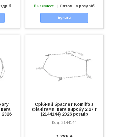
оздріб
В наявності
Оптом і в роздріб
Купити
ногу
Срібний браслет Komilfo з
 вага
фіанітами, вага виробу 2,27 г
) 2326
(2144144) 2326 розмір
2144144
1 786 ₴