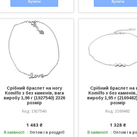
Купити
Купити
Срібний браслет на ногу
Срібний браслет на 
Komilfo з без каменів, вага
Komilfo з без каменів,
виробу 1,96 г (1927540) 2326
виробу 1,95 г (2169482
розмір
розмір
1927540
2169482
1 483 ₴
1 328 ₴
В наявності
Оптом і в роздріб
В наявності
Оптом і в р