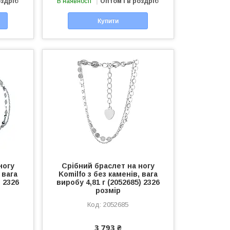
оздріб
В наявності
Оптом і в роздріб
Купити
ногу
Срібний браслет на ногу
 вага
Komilfo з без каменів, вага
) 2326
виробу 4,81 г (2052685) 2326
розмір
2052685
3 793 ₴