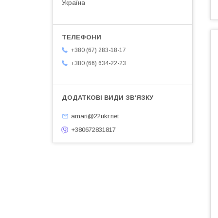
Україна
+380 (67) 283-18-17
+380 (66) 634-22-23
amari@22ukr.net
+380672831817