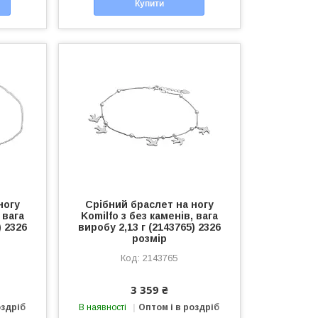
Купити
ногу
Срібний браслет на ногу
 вага
Komilfo з без каменів, вага
) 2326
виробу 2,13 г (2143765) 2326
розмір
2143765
3 359 ₴
оздріб
В наявності
Оптом і в роздріб