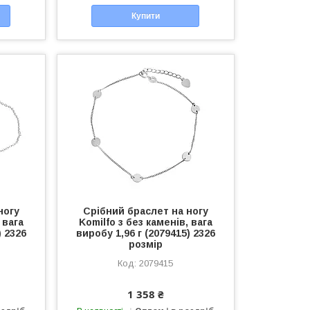
Купити
ногу
Срібний браслет на ногу
 вага
Komilfo з без каменів, вага
) 2326
виробу 1,96 г (2079415) 2326
розмір
2079415
1 358 ₴