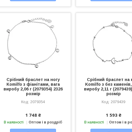
Срібний браслет на ногу
Срібний браслет на 
Komilfo з фіанітами, вага
Komilfo з без каменів,
виробу 2,06 г (2079354) 2326
виробу 2,11 г (2079439
розмір
розмір
2079354
2079439
1 748 ₴
1 593 ₴
В наявності
Оптом і в роздріб
В наявності
Оптом і в р