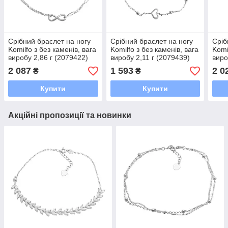
Срібний браслет на ногу
Срібний браслет на ногу
Сріб
Komilfo з без каменів, вага
Komilfo з без каменів, вага
Komi
виробу 2,86 г (2079422)
виробу 2,11 г (2079439)
виро
2326 розмір
2326 розмір
2326
2 087
1 593
2 0
₴
₴
Купити
Купити
Акційні пропозиції та новинки