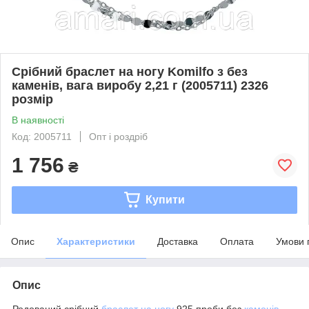
Срібний браслет на ногу Komilfo з без
каменів, вага виробу 2,21 г (2005711) 2326
розмір
В наявності
Код: 2005711
Опт і роздріб
1 756
₴
Купити
Опис
Характеристики
Доставка
Оплата
Умови 
Опис
Родований срібний
браслет на ногу
925 проби без
каменів
.