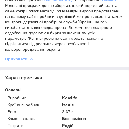
Родовані прикраси довше зберігають свій первісний стан, а
саме колір і блиск металу. Всі ювелірні вироби представлені
на нашому сайті пройшли внутрішній контроль якості, а також
контроль державної пробірної служби України, на всіх
виробах стоїть відповідна проба. До кожного ювелірного
оздоблення додаються бирки зазначенням усіх
параметрів.*Квіти виробів на сайті можуть незначно
відрізнятися від реальних через особливості
кольоропередавання екрана
Приховати
Характеристики
Основні
Виробник
Komilfo
Країна виробник
Італія
Вага
2.37 г
Камені вставки
Без каміння
Покриття
Родій