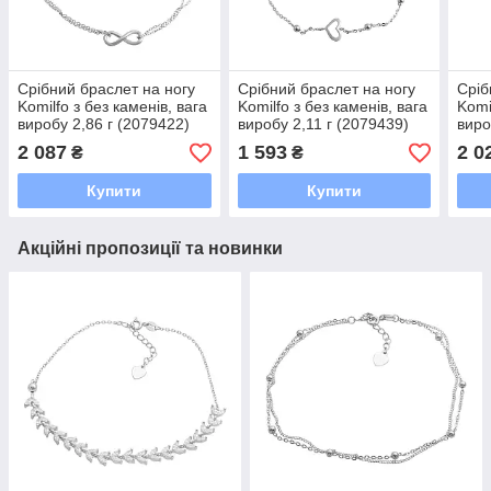
Срібний браслет на ногу
Срібний браслет на ногу
Сріб
Komilfo з без каменів, вага
Komilfo з без каменів, вага
Komi
виробу 2,86 г (2079422)
виробу 2,11 г (2079439)
виро
2326 розмір
2326 розмір
2326
2 087
1 593
2 0
₴
₴
Купити
Купити
Акційні пропозиції та новинки