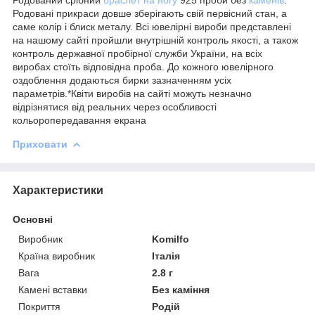
Родовані прикраси довше зберігають свій первісний стан, а
саме колір і блиск металу. Всі ювелірні вироби представлені
на нашому сайті пройшли внутрішній контроль якості, а також
контроль державної пробірної служби України, на всіх
виробах стоїть відповідна проба. До кожного ювелірного
оздоблення додаються бирки зазначенням усіх
параметрів.*Квіти виробів на сайті можуть незначно
відрізнятися від реальних через особливості
кольоропередавання екрана
Приховати
Характеристики
Основні
Виробник
Komilfo
Країна виробник
Італія
Вага
2.8 г
Камені вставки
Без каміння
Покриття
Родій