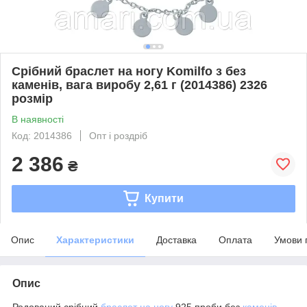
Срібний браслет на ногу Komilfo з без
каменів, вага виробу 2,61 г (2014386) 2326
розмір
В наявності
Код: 2014386
Опт і роздріб
2 386
₴
Купити
Опис
Характеристики
Доставка
Оплата
Умови 
Опис
Родований срібний
браслет на ногу
925 проби без
каменів
.