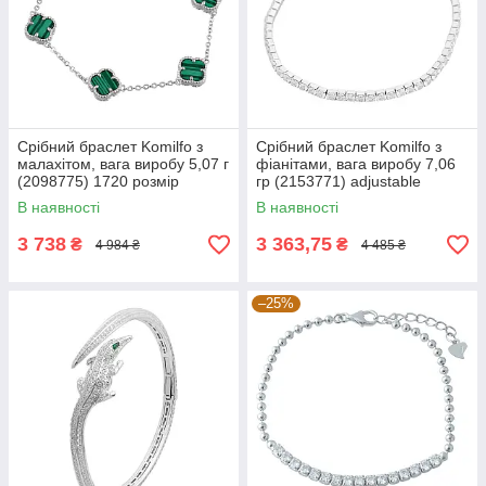
Срібний браслет Komilfo з
Срібний браслет Komilfo з
малахітом, вага виробу 5,07 г
фіанітами, вага виробу 7,06
(2098775) 1720 розмір
гр (2153771) adjustable
розмір
В наявності
В наявності
3 738
3 363,75
₴
₴
4 984 ₴
4 485 ₴
–25%