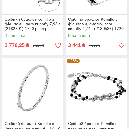
Срібний браслет Komilfo з
Срібний браслет Komilfo з
фіанітами, вага виробу 7,93 г
фіанітами, ємалю, вага
(2182801) 1720 розмір
виробу 4,74 г (2130536) 1720
розмір
В наявності
В наявності
3 770,25
3 441
₴
₴
5 027 ₴
4 588 ₴
–25%
Срібний браслет Komilfo з
Срібний браслет Komilfo з
фіанітами, вага виробу 12,52
натуральною шпинеллю,