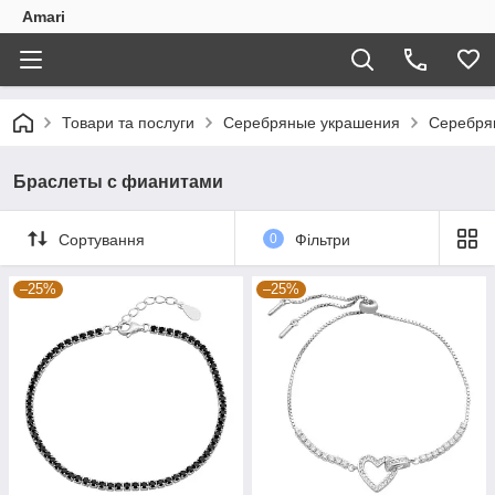
Amari
Товари та послуги
Серебряные украшения
Серебря
Браслеты с фианитами
Сортування
0
Фільтри
–25%
–25%