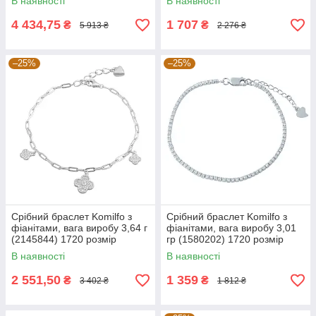
В наявності
В наявності
4 434,75
1 707
₴
₴
5 913 ₴
2 276 ₴
–25%
–25%
Срібний браслет Komilfo з
Срібний браслет Komilfo з
фіанітами, вага виробу 3,64 г
фіанітами, вага виробу 3,01
(2145844) 1720 розмір
гр (1580202) 1720 розмір
В наявності
В наявності
2 551,50
1 359
₴
₴
3 402 ₴
1 812 ₴