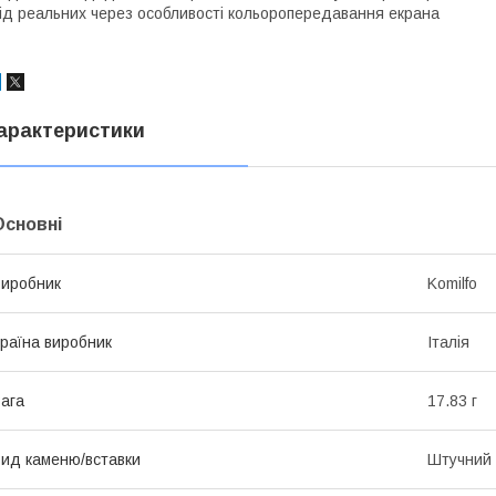
ід реальних через особливості кольоропередавання екрана
арактеристики
Основні
иробник
Komilfo
раїна виробник
Італія
ага
17.83 г
ид каменю/вставки
Штучний