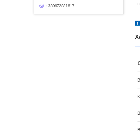
в
+380672831817
Х
В
К
В
В