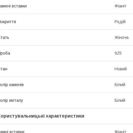
амені вставки
Фіаніт
окриття
Родій
тать
Жіноча
Проба
925
Стан
Новий
олір каменів
Білий
олір металу
Білий
Користувальницькі характеристики
амні вставки
Фіаніт