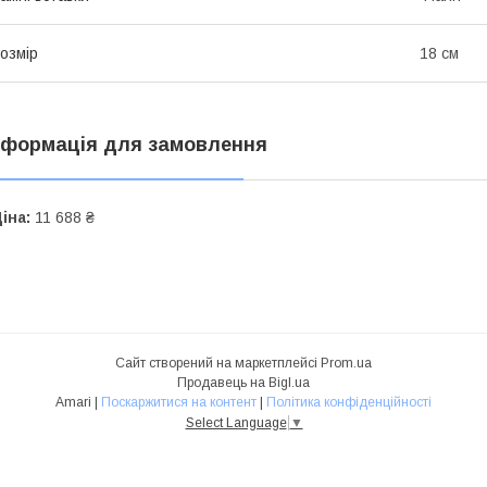
озмір
18 см
нформація для замовлення
іна:
11 688 ₴
Сайт створений на маркетплейсі
Prom.ua
Продавець на Bigl.ua
Amari |
Поскаржитися на контент
|
Політика конфіденційності
Select Language
▼