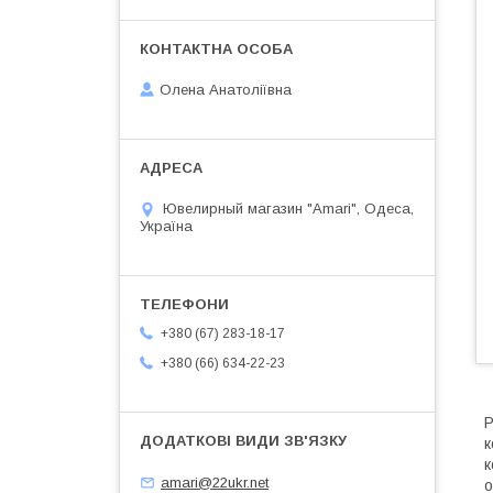
Олена Анатоліївна
Ювелирный магазин "Amari", Одеса,
Україна
+380 (67) 283-18-17
+380 (66) 634-22-23
Р
к
к
amari@22ukr.net
о