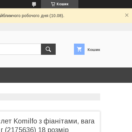
Кошик
айближчого робочого дня (10.08).
Кошик
лет Komilfo з фіанітами, вага
г (2175636) 18 розмір