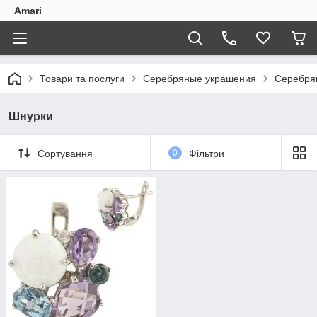
Amari
Товари та послуги
Серебряные украшения
Серебря
Шнурки
Сортування
0
Фільтри