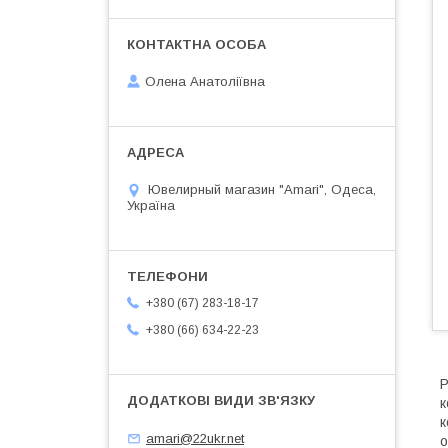
Олена Анатоліївна
Ювелирный магазин "Amari", Одеса,
Україна
+380 (67) 283-18-17
+380 (66) 634-22-23
Р
к
к
amari@22ukr.net
о