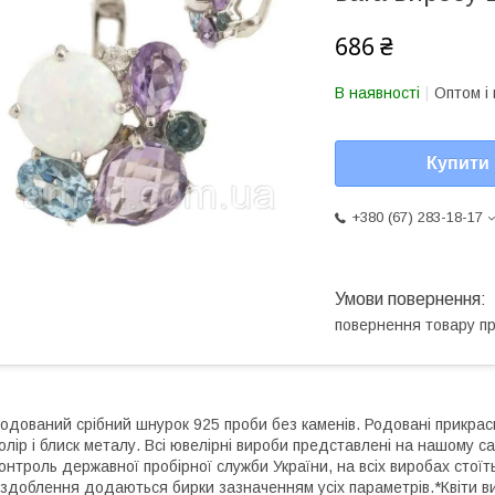
686 ₴
В наявності
Оптом і 
Купити
+380 (67) 283-18-17
повернення товару п
одований срібний шнурок 925 проби без каменів. Родовані прикраси
олір і блиск металу. Всі ювелірні вироби представлені на нашому са
онтроль державної пробірної служби України, на всіх виробах стоїт
здоблення додаються бирки зазначенням усіх параметрів.*Квіти ви