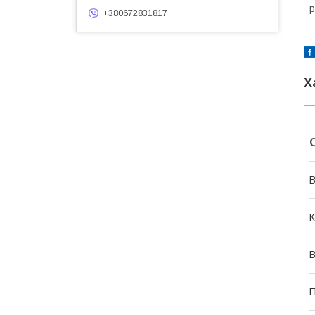
р
+380672831817
Х
В
К
В
П