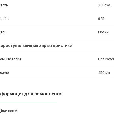
тать
Жіноча
Проба
925
Стан
Новий
Користувальницькі характеристики
амні вставки
Без каме
озмір
450 мм
нформація для замовлення
іна:
686 ₴