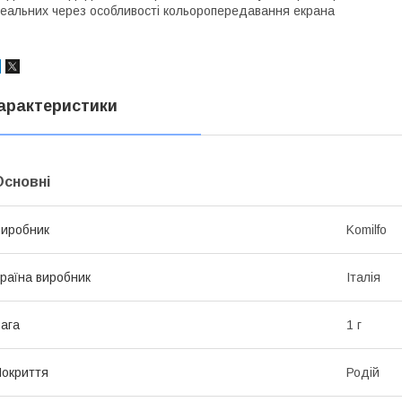
еальних через особливості кольоропередавання екрана
арактеристики
Основні
иробник
Komilfo
раїна виробник
Італія
ага
1 г
окриття
Родій