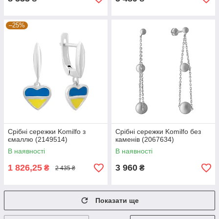
–25%
Срібні сережки Komilfo з
Срібні сережки Komilfo без
ємаллю (2149514)
каменів (2067634)
В наявності
В наявності
1 826,25
3 960
₴
₴
2 435 ₴
Показати ще