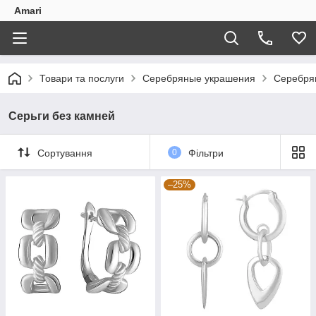
Amari
Товари та послуги
Серебряные украшения
Серебря
Серьги без камней
Сортування
0
Фільтри
–25%