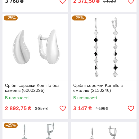
3 768
2 371,50
₴
₴
3 162 ₴
–25%
–25%
Срібні сережки Komilfo без
Срібні сережки Komilfo з
каменів (60002096)
ємаллю (2130246)
В наявності
В наявності
2 892,75
3 147
₴
₴
3 857 ₴
4 196 ₴
–25%