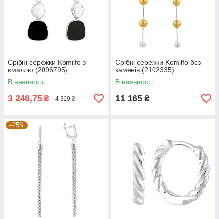
Срібні сережки Komilfo з
Срібні сережки Komilfo без
ємаллю (2096795)
каменів (2102335)
В наявності
В наявності
3 246,75
11 165
₴
₴
4 329 ₴
–25%