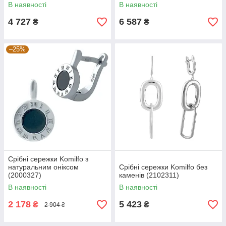
В наявності
В наявності
4 727
6 587
₴
₴
–25%
Срібні сережки Komilfo з
натуральним оніксом
Срібні сережки Komilfo без
(2000327)
каменів (2102311)
В наявності
В наявності
2 178
5 423
₴
₴
2 904 ₴