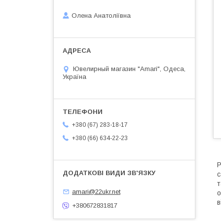
Олена Анатоліївна
Ювелирный магазин "Amari", Одеса,
Україна
+380 (67) 283-18-17
+380 (66) 634-22-23
Р
с
т
amari@22ukr.net
о
в
+380672831817