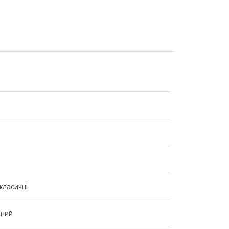
класичні
ьний