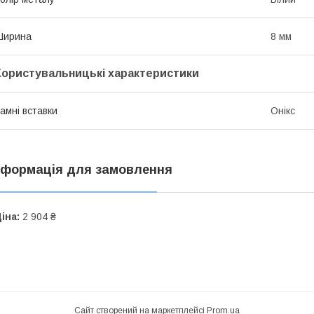
Ширина
8 мм
Користувальницькі характеристики
амні вставки
Онікс
нформація для замовлення
іна:
2 904 ₴
Сайт створений на маркетплейсі
Prom.ua