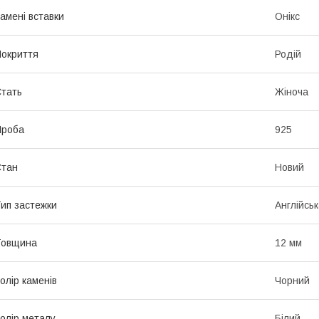
амені вставки
Онікс
окриття
Родій
тать
Жіноча
Проба
925
Стан
Новий
ип застежки
Англійськ
Товщина
12 мм
олір каменів
Чорний
олір металу
Білий