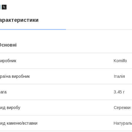
арактеристики
Основні
иробник
Komilfo
раїна виробник
Італія
ага
3.45 г
ид виробу
Сережки 
ид каменю/вставки
Натурал