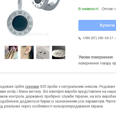
В наявності
Оптом і 
Купити
+380 (67) 283-18-17
повернення товару п
одовані срібні
сережки
925 проби з натуральним оніксом. Родовані 
аме колір і блиск металу. Всі ювелірні вироби представлені на нашо
акож контроль державної пробірної служби України, на всіх виробах
здоблення додаються бирки із зазначенням усіх параметрів.*Квіти 
ід реальних через особливості кольоропередавання екрана