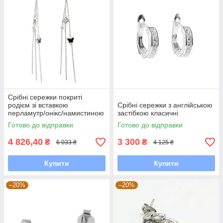
Срібні сережки покриті
родієм зі вставкою
Срібні сережки з англійською
перламутр/онікс/намистиною
застібкою класичні
Готово до відправки
Готово до відправки
4 826,40
3 300
₴
₴
6 033 ₴
4 125 ₴
Купити
Купити
–20%
–20%