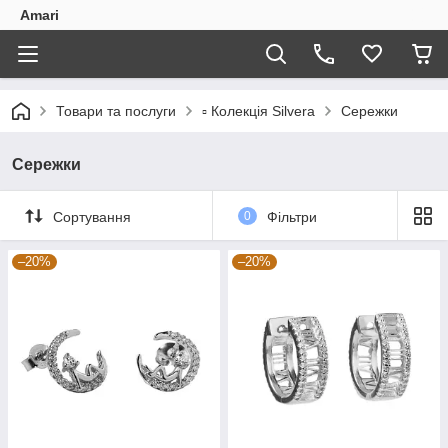
Amari
Товари та послуги
▫️ Колекція Silvera
Сережки
Сережки
Сортування
0
Фільтри
–20%
–20%