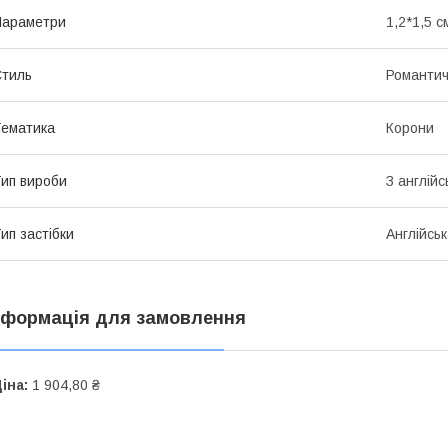
Параметри
1,2*1,5 с
тиль
Романти
ематика
Корони
ип вироби
З англій
ип застібки
Англійсь
нформація для замовлення
іна:
1 904,80 ₴