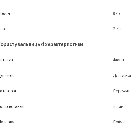
Проба
925
ага
2.4 г
Користувальницькі характеристики
ставка
Фіаніт
ля кого
Для жіно
атегорія
Сережки
олір вставки
Білий
атеріал
Срібло