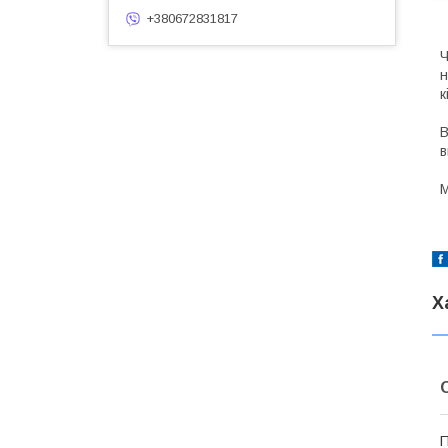
+380672831817
Ч
н
к
В
в
М
Х
П