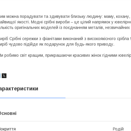
им можна порадувати та здивувати близьку людину: маму, кохану,
айвищої якості. Модні срібні вироби – це цілий напрямок у ювелі
ількість оригінальних моделей із поєднанням металів, незвичайних 
иріб Срібні сережки з фіанітами виконаний з високоякісного срібла
иріб чудово підійде як подарунок для будь-якого приводу.
и робимо світ кращим, прикрашаючи красивих жінок гідними ювелір
арактеристики
Основні
окриття
Родій