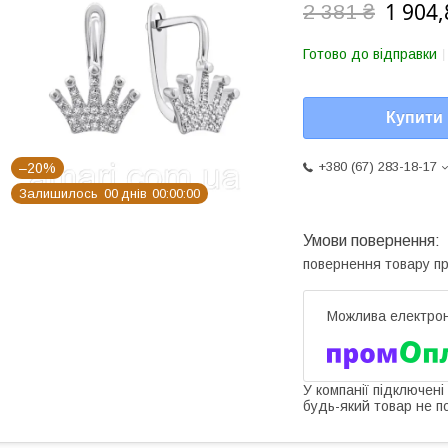
1 904,
2 381 ₴
Готово до відправки
Купити
+380 (67) 283-18-17
–20%
Залишилось
0
0
днів
0
0
0
0
0
0
повернення товару п
У компанії підключені
будь-який товар не п