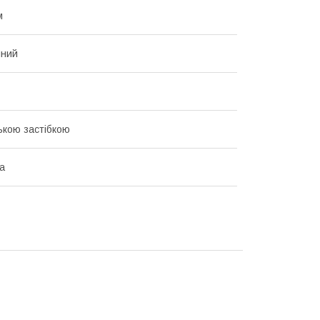
м
чний
ською застібкою
ка