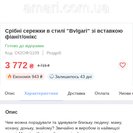
Срібні сережки в стилі "Bvlgari" зі вставкою
фіаніт/онікс
Готово до відправки
Код: СК2ОФ/1109
Роздріб
3 772
₴
4 715 ₴
Економія
943 ₴
Залишилось
43 дні
Опис
Характеристики
Доставка
Оплата
Умови 
Опис
Чим можна порадувати та здивувати близьку людину: маму,
кохану, доньку, знайому? Звичайно ж виробом із найвищої