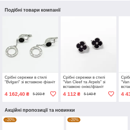
Подібні товари компанії
Срібні сережки в стилі
Срібні сережки в стилі
Сріб
"Bvlgari" зі вставкою фіаніт
"Van Cleef та Arpels" зі
"Van 
вставкою онікс/фіаніт
вста
4 162,40
4 112
4 4
₴
₴
5 203 ₴
5 140 ₴
Акційні пропозиції та новинки
–20%
–20%