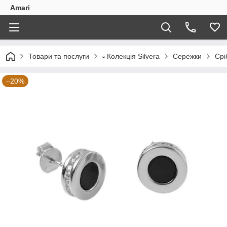
Amari
Товари та послуги
▫️ Колекція Silvera
Сережки
Срі
–20%