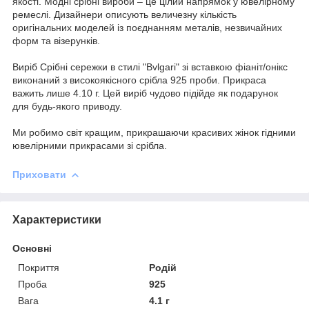
якості. Модні срібні вироби – це цілий напрямок у ювелірному
ремеслі. Дизайнери описують величезну кількість
оригінальних моделей із поєднанням металів, незвичайних
форм та візерунків.
Виріб Срібні сережки в стилі "Bvlgari" зі вставкою фіаніт/онікс
виконаний з високоякісного срібла 925 проби. Прикраса
важить лише 4.10 г. Цей виріб чудово підійде як подарунок
для будь-якого приводу.
Ми робимо світ кращим, прикрашаючи красивих жінок гідними
ювелірними прикрасами зі срібла.
Приховати
Характеристики
Основні
Покриття
Родій
Проба
925
Вага
4.1 г