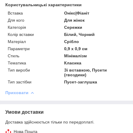
Користувальницькі характеристики
Вставка
Онікс|Фіаніт
Для кого
Для жінок
Категорія
Сережки
Колір вставки
Білий, Чорний
Матеріал
Срібло
Параметри
0,9 x 0,9 см
Стиль
Мінімалізм
Тематика
Класика
Тип вироби
Зі вставкою, Пусети
(гвоздики)
Тип застібки
Пусет-заглушка
Приховати
Умови доставки
Доставка здійснюється тільки по передоплаті.
Нова Пошта