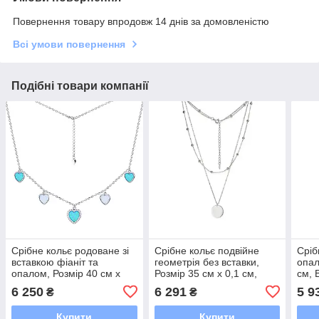
Повернення товару впродовж 14 днів за домовленістю
Всі умови повернення
Подібні товари компанії
Срібне кольє родоване зі
Срібне кольє подвійне
Сріб
вставкою фіаніт та
геометрія без вставки,
опал
опалом, Розмір 40 см x
Розмір 35 см x 0,1 см,
см, В
0,1 см, Вага: 3.9 г
Вага: 4.9 г
6 250
6 291
5 9
₴
₴
Купити
Купити