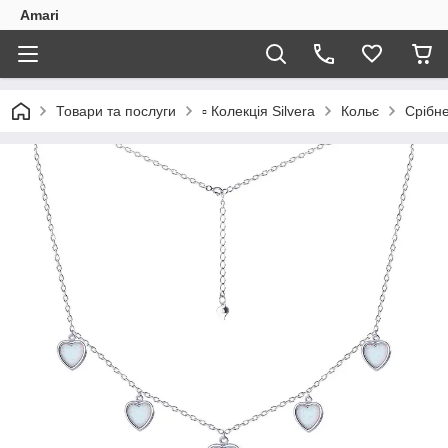
Amari
Товари та послуги
▫️ Колекція Silvera
Кольє
Срібне