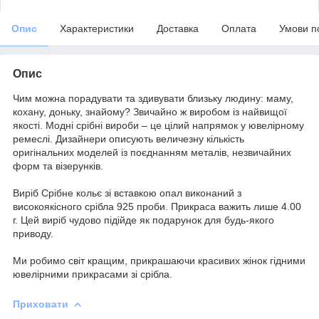
Опис
Характеристики
Доставка
Оплата
Умови п
Опис
Чим можна порадувати та здивувати близьку людину: маму,
кохану, доньку, знайому? Звичайно ж виробом із найвищої
якості. Модні срібні вироби – це цілий напрямок у ювелірному
ремеслі. Дизайнери описують величезну кількість
оригінальних моделей із поєднанням металів, незвичайних
форм та візерунків.
Виріб Срібне кольє зі вставкою опал виконаний з
високоякісного срібла 925 проби. Прикраса важить лише 4.00
г. Цей виріб чудово підійде як подарунок для будь-якого
приводу.
Ми робимо світ кращим, прикрашаючи красивих жінок гідними
ювелірними прикрасами зі срібла.
Приховати