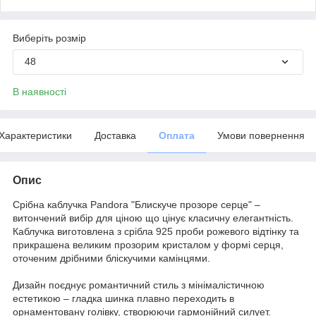
Виберіть розмір
48
В наявності
Характеристики
Доставка
Оплата
Умови повернення
Опис
Срібна каблучка Pandora "Блискуче прозоре серце" –
витончений вибір для ціною що цінує класичну елегантність.
Каблучка виготовлена з срібла 925 проби рожевого відтінку та
прикрашена великим прозорим кристалом у формі серця,
оточеним дрібними бліскучими камінцями.
Дизайн поєднує романтичний стиль з мінімалістичною
естетикою – гладка шинка плавно переходить в
орнаментовану голівку, створюючи гармонійний силует.