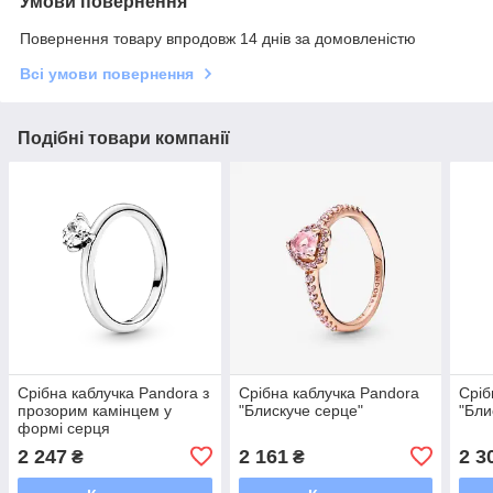
Умови повернення
Повернення товару впродовж 14 днів за домовленістю
Всі умови повернення
Подібні товари компанії
Срібна каблучка Pandora з
Срібна каблучка Pandora
Сріб
прозорим камінцем у
"Блискуче серце"
"Бли
формі серця
2 247
2 161
2 3
₴
₴