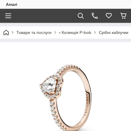
Amari
Товари та послуги
▫️ Колекція P-look
Срібні каблучки