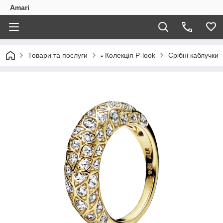
Amari
Товари та послуги
▫️ Колекція P-look
Срібні каблучки