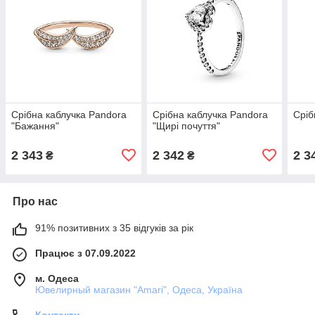
Срібна каблучка Pandora
Срібна каблучка Pandora
Сріб
"Бажання"
"Щирі почуття"
2 343
2 342
2 3
₴
₴
Про нас
91% позитивних з 35 відгуків за рік
Працює з 07.09.2022
м. Одеса
Ювелирный магазин "Amari", Одеса, Україна
Контакти