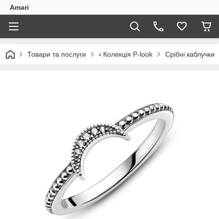
Amari
Товари та послуги
▫️ Колекція P-look
Срібні каблучки