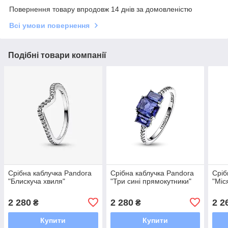
Повернення товару впродовж 14 днів за домовленістю
Всі умови повернення
Подібні товари компанії
Срібна каблучка Pandora
Срібна каблучка Pandora
Сріб
"Блискуча хвиля"
"Три сині прямокутники"
"Міс
2 280
2 280
2 2
₴
₴
Купити
Купити