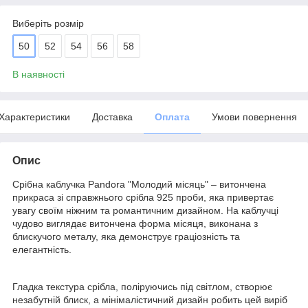
Виберіть розмір
50
52
54
56
58
В наявності
Характеристики
Доставка
Оплата
Умови повернення
Опис
Срібна каблучка Pandora "Молодий місяць" – витончена
прикраса зі справжнього срібла 925 проби, яка привертає
увагу своїм ніжним та романтичним дизайном. На каблучці
чудово виглядає витончена форма місяця, виконана з
блискучого металу, яка демонструє граціозність та
елегантність.
Гладка текстура срібла, поліруючись під світлом, створює
незабутній блиск, а мінімалістичний дизайн робить цей виріб