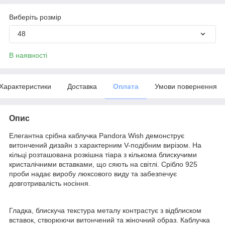
Виберіть розмір
48
В наявності
Характеристики
Доставка
Оплата
Умови повернення
Опис
Елегантна срібна каблучка Pandora Wish демонструє
витончений дизайн з характерним V-подібним вирізом. На
кільці розташована розкішна тіара з кількома блискучими
кристалічними вставками, що сяють на світлі. Срібло 925
проби надає виробу люксового виду та забезпечує
довготривалість носіння.
Гладка, блискуча текстура металу контрастує з відблиском
вставок, створюючи витончений та жіночний образ. Каблучка