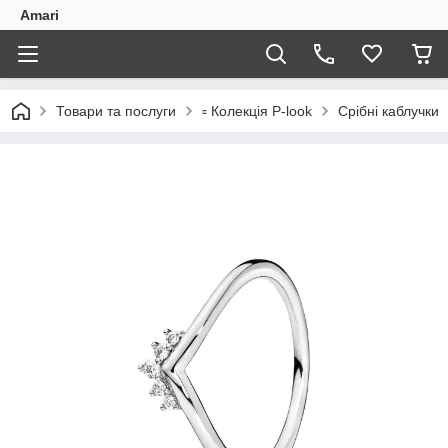
Amari
Товари та послуги
▫️ Колекція P-look
Срібні каблучки