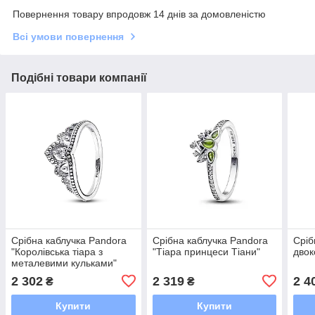
Повернення товару впродовж 14 днів за домовленістю
Всі умови повернення
Подібні товари компанії
Срібна каблучка Pandora
Срібна каблучка Pandora
Сріб
"Королівська тіара з
"Тіара принцеси Тіани"
двок
металевими кульками"
2 302
2 319
2 4
₴
₴
Купити
Купити