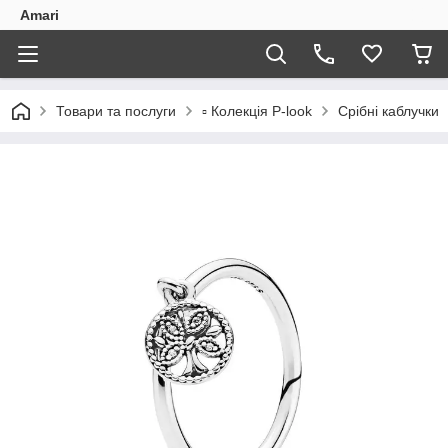
Amari
Товари та послуги
▫️ Колекція P-look
Срібні каблучки