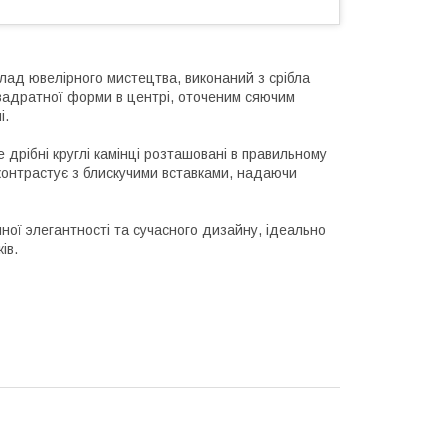
клад ювелірного мистецтва, виконаний з срібла
квадратної форми в центрі, оточеним сяючим
і.
 дрібні круглі камінці розташовані в правильному
контрастує з блискучими вставками, надаючи
ної элегантності та сучасного дизайну, ідеально
ів.