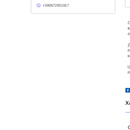
+380672831817
С
в
о
Д
п
к
Ц
п
Х