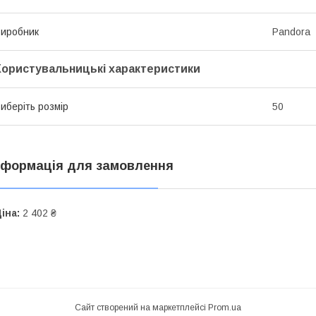
иробник
Pandora
Користувальницькі характеристики
иберіть розмір
50
нформація для замовлення
іна:
2 402 ₴
Сайт створений на маркетплейсі
Prom.ua