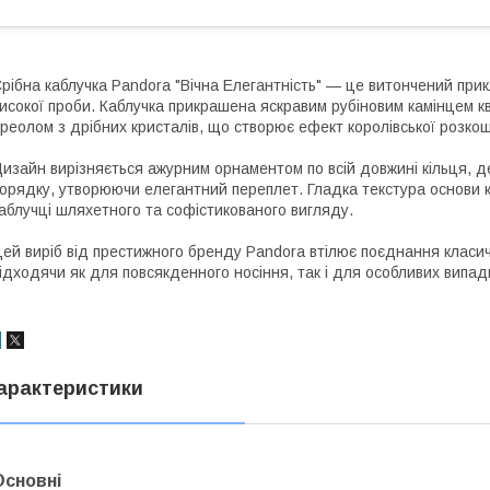
рібна каблучка Pandora "Вічна Елегантність" — це витончений при
исокої проби. Каблучка прикрашена яскравим рубіновим камінцем 
реолом з дрібних кристалів, що створює ефект королівської розкош
изайн вирізняється ажурним орнаментом по всій довжині кільця, де
орядку, утворюючи елегантний переплет. Гладка текстура основи 
аблучці шляхетного та софістикованого вигляду.
ей виріб від престижного бренду Pandora втілює поєднання класич
ідходячи як для повсякденного носіння, так і для особливих випадк
арактеристики
Основні