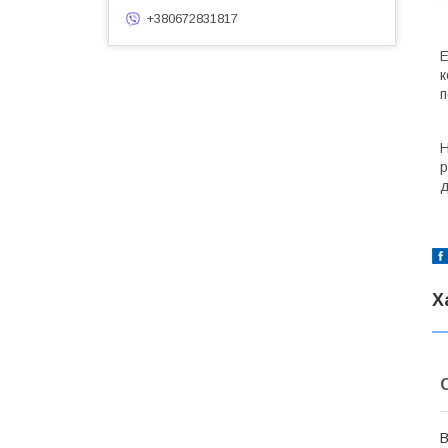
+380672831817
Е
к
п
Н
р
д
Х
В