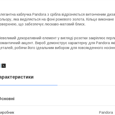
легантна каблучка Pandora з срібла відрізняється витонченим диз
ольору, яка виділяється на фоні рожевого золота. Кільце виконане
оверхнею, що забезпечує люскаво-матовий блиск.
евеликий декоративний елемент у вигляді розетки закріплює перл
омантичний акцент. Вироб демонструє характерну для Pandora які
еталей, робячи його ідеальним вибором для повсякденного носінн
арактеристики
Основні
иробник
Pandora