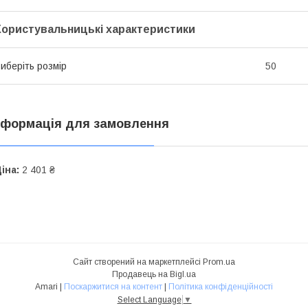
Користувальницькі характеристики
иберіть розмір
50
нформація для замовлення
іна:
2 401 ₴
Сайт створений на маркетплейсі
Prom.ua
Продавець на Bigl.ua
Amari |
Поскаржитися на контент
|
Політика конфіденційності
Select Language
▼