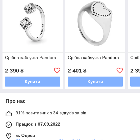
Срібна каблучка Pandora
Срібна каблучка Pandora
Сріб
2 390
2 401
2 3
₴
₴
Купити
Купити
Про нас
91% позитивних з 34 відгуків за рік
Працює з 07.09.2022
м. Одеса