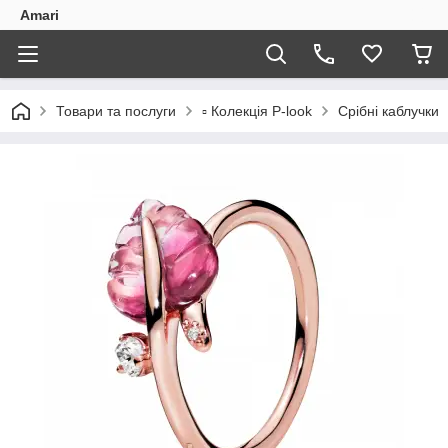
Amari
Товари та послуги
▫️ Колекція P-look
Срібні каблучки