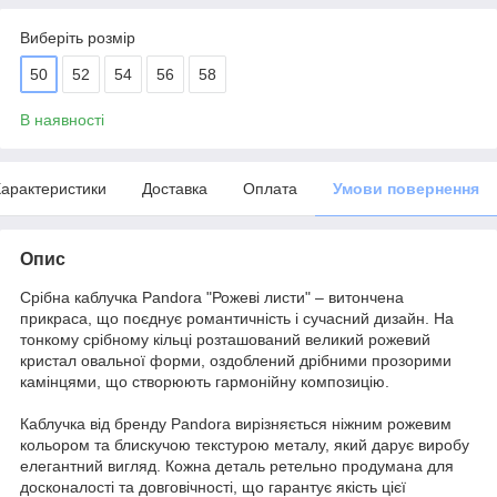
Виберіть розмір
50
52
54
56
58
В наявності
арактеристики
Доставка
Оплата
Умови повернення
Опис
Срібна каблучка Pandora "Рожеві листи" – витончена
прикраса, що поєднує романтичність і сучасний дизайн. На
тонкому срібному кільці розташований великий рожевий
кристал овальної форми, оздоблений дрібними прозорими
камінцями, що створюють гармонійну композицію.
Каблучка від бренду Pandora вирізняється ніжним рожевим
кольором та блискучою текстурою металу, який дарує виробу
елегантний вигляд. Кожна деталь ретельно продумана для
досконалості та довговічності, що гарантує якість цієї