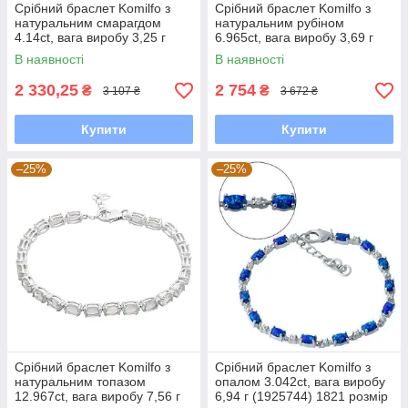
Срібний браслет Komilfo з
Срібний браслет Komilfo з
натуральним смарагдом
натуральним рубіном
4.14ct, вага виробу 3,25 г
6.965ct, вага виробу 3,69 г
(2118251) 1720 розмір
(2118213) 1821 розмір
В наявності
В наявності
2 330,25
2 754
₴
₴
3 107 ₴
3 672 ₴
Купити
Купити
–25%
–25%
Срібний браслет Komilfo з
Срібний браслет Komilfo з
натуральним топазом
опалом 3.042ct, вага виробу
12.967ct, вага виробу 7,56 г
6,94 г (1925744) 1821 розмір