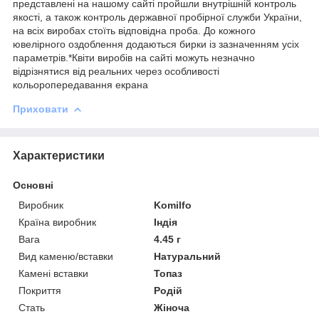
представлені на нашому сайті пройшли внутрішній контроль
якості, а також контроль державної пробірної служби України,
на всіх виробах стоїть відповідна проба. До кожного
ювелірного оздоблення додаються бирки із зазначенням усіх
параметрів.*Квіти виробів на сайті можуть незначно
відрізнятися від реальних через особливості
кольоропередавання екрана
Приховати
Характеристики
Основні
Виробник
Komilfo
Країна виробник
Індія
Вага
4.45 г
Вид каменю/вставки
Натуральний
Камені вставки
Топаз
Покриття
Родій
Стать
Жіноча