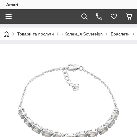
Amari
Товари та послуги
▫️ Колекція Sovereign
Браслети