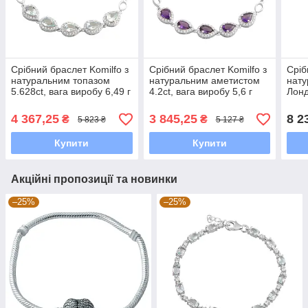
Срібний браслет Komilfo з
Срібний браслет Komilfo з
Сріб
натуральним топазом
натуральним аметистом
нату
5.628ct, вага виробу 6,49 г
4.2ct, вага виробу 5,6 г
Лонд
(2182122) 1720 розмір
(2182191) 1720 розмір
топа
г (2
4 367,25
3 845,25
8 2
₴
₴
5 823 ₴
5 127 ₴
Купити
Купити
Акційні пропозиції та новинки
–25%
–25%