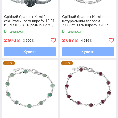
Срібний браслет Komilfo з
Срібний браслет Komilfo з
фіанітами, вага виробу 12,91
натуральним топазом
г (1931059) 16 розмір 12.81,
7.068ct, вага виробу 7,49 г
17 см
(2092940) 1720 розмір
В наявності
В наявності
2 970
3 687
₴
₴
3 960 ₴
4 916 ₴
Купити
Купити
–25%
–25%