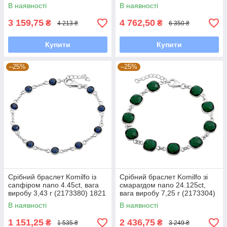
(2166627) 1720 розмір
В наявності
В наявності
3 159,75
4 762,50
₴
₴
4 213 ₴
6 350 ₴
Купити
Купити
–25%
–25%
Срібний браслет Komilfo із
Срібний браслет Komilfo зі
сапфіром nano 4.45ct, вага
смарагдом nano 24.125ct,
виробу 3,43 г (2173380) 1821
вага виробу 7,25 г (2173304)
розмір
1720 розмір
В наявності
В наявності
1 151,25
2 436,75
₴
₴
1 535 ₴
3 249 ₴