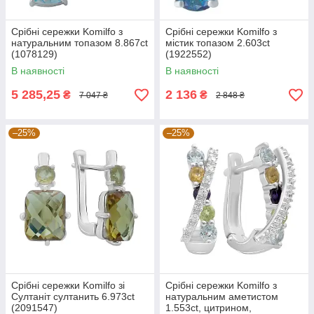
Срібні сережки Komilfo з
Срібні сережки Komilfo з
натуральним топазом 8.867ct
містик топазом 2.603ct
(1078129)
(1922552)
В наявності
В наявності
5 285,25
2 136
₴
₴
7 047 ₴
2 848 ₴
–25%
–25%
Срібні сережки Komilfo зі
Срібні сережки Komilfo з
Султаніт султанить 6.973ct
натуральним аметистом
(2091547)
1.553ct, цитрином,