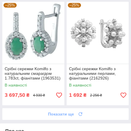
–25%
–25%
Срібні сережки Komilfo з
Срібні сережки Komilfo з
натуральним смарагдом
натуральними перлами,
1.783ct, фіанітами (1963531)
фіанітами (2162926)
В наявності
В наявності
3 697,50
1 692
₴
₴
4 930 ₴
2 256 ₴
Показати ще