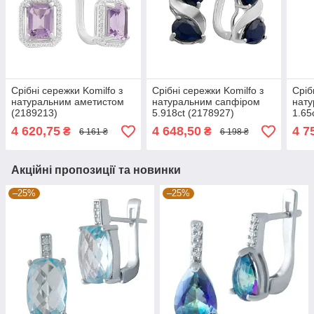
Срібні сережки Komilfo з
Срібні сережки Komilfo з
Сріб
натуральним аметистом
натуральним сапфіром
нат
(2189213)
5.918ct (2178927)
1.65
4 620,75
4 648,50
4 7
₴
₴
6 161 ₴
6 198 ₴
Акційні пропозиції та новинки
–25%
–25%