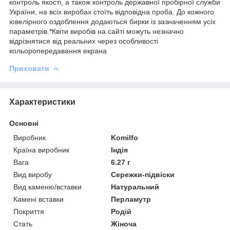
контроль якості, а також контроль державної пробірної служби
України, на всіх виробах стоїть відповідна проба. До кожного
ювелірного оздоблення додаються бирки із зазначенням усіх
параметрів.*Квіти виробів на сайті можуть незначно
відрізнятися від реальних через особливості
кольоропередавання екрана
Приховати
Характеристики
Основні
Виробник
Komilfo
Країна виробник
Індія
Вага
6.27 г
Вид виробу
Сережки-підвіски
Вид каменю/вставки
Натуральний
Камені вставки
Перламутр
Покриття
Родій
Стать
Жіноча