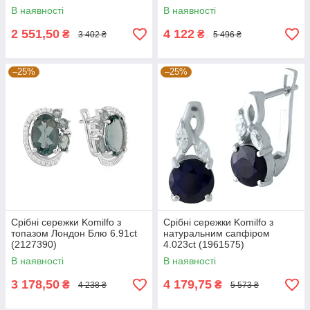
хризолітом, топазом
В наявності
В наявності
(2193265)
2 551,50
4 122
₴
₴
3 402 ₴
5 496 ₴
–25%
–25%
Срібні сережки Komilfo з
Срібні сережки Komilfo з
топазом Лондон Блю 6.91ct
натуральним сапфіром
(2127390)
4.023ct (1961575)
В наявності
В наявності
3 178,50
4 179,75
₴
₴
4 238 ₴
5 573 ₴