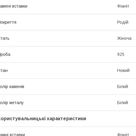
амені вставки
Фіаніт
окриття
Родій
тать
Жіноча
Проба
925
Стан
Новий
олір каменів
Білий
олір металу
Білий
Користувальницькі характеристики
амні вставки
Фіаніт