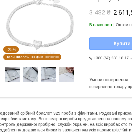
2 611,
3 482 ₴
В наявності
Оптом і 
Купити
–25%
Залишилось
0
0
днів
0
0
0
0
0
0
+380 (67) 283-18-17
повернення товару п
одований срібний браслет 925 проби з фіанітами. Родовані прикрас
олір і блиск металу. Всі ювелірні вироби представлені на нашому са
онтроль державної пробірної служби України, на всіх виробах стоїт
здоблення додаються бирки із зазначенням усіх параметрів.*Квіти 