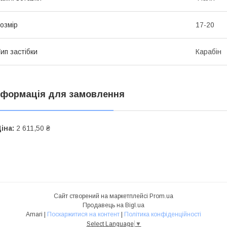
озмір
17-20
ип застібки
Карабін
нформація для замовлення
іна:
2 611,50 ₴
Сайт створений на маркетплейсі
Prom.ua
Продавець на Bigl.ua
Amari |
Поскаржитися на контент
|
Політика конфіденційності
Select Language
▼