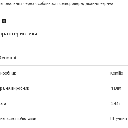
ід реальних через особливості кольоропередавання екрана
арактеристики
Основні
иробник
Komilfo
раїна виробник
Італія
ага
4.44 г
ид каменю/вставки
Штучний