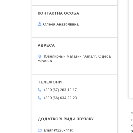
Олена Анатоліївна
Ювелирный магазин "Amari", Одеса,
Україна
+380 (67) 283-18-17
+380 (66) 634-22-23
Р
к
к
amari@22ukr.net
о