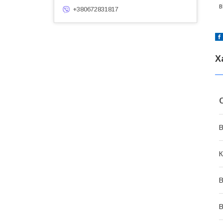
в
+380672831817
Х
В
К
В
В