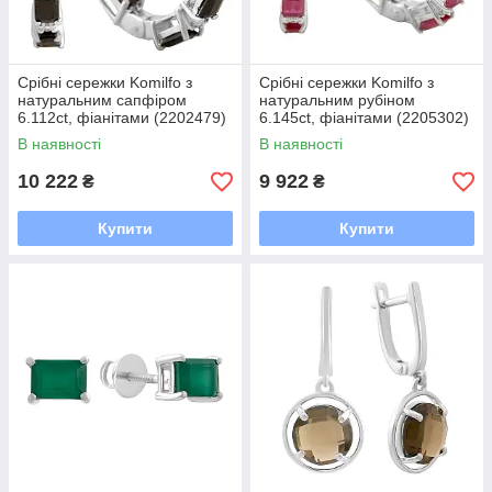
Срібні сережки Komilfo з
Срібні сережки Komilfo з
натуральним сапфіром
натуральним рубіном
6.112ct, фіанітами (2202479)
6.145ct, фіанітами (2205302)
В наявності
В наявності
10 222
9 922
₴
₴
Купити
Купити