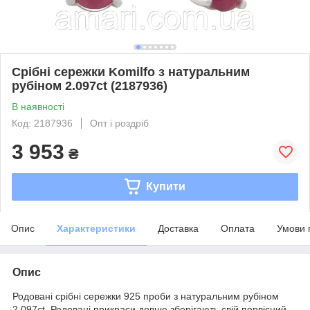
Срібні сережки Komilfo з натуральним
рубіном 2.097ct (2187936)
В наявності
Код: 2187936
Опт і роздріб
3 953
₴
Купити
Опис
Характеристики
Доставка
Оплата
Умови 
Опис
Родовані срібні сережки 925 проби з натуральним рубіном
2.097ct. Родовані прикраси довше зберігають свій первісний