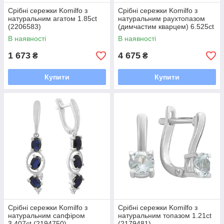
Срібні сережки Komilfo з
Срібні сережки Komilfo з
натуральним агатом 1.85ct
натуральним раухтопазом
(2206583)
(димчастим кварцем) 6.525ct
(2207283)
В наявності
В наявності
1 673
4 675
₴
₴
Купити
Купити
Срібні сережки Komilfo з
Срібні сережки Komilfo з
натуральним сапфіром
натуральним топазом 1.21ct
3.407ct (2194750)
(2179481)