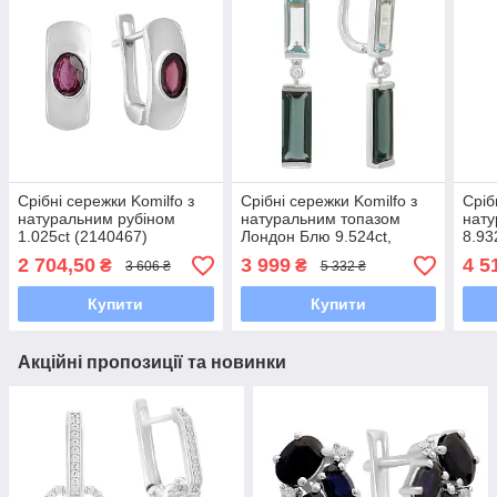
Срібні сережки Komilfo з
Срібні сережки Komilfo з
Сріб
натуральним рубіном
натуральним топазом
нату
1.025ct (2140467)
Лондон Блю 9.524ct,
8.93
топазом, фіанітами
2 704,50
3 999
4 5
₴
₴
3 606 ₴
5 332 ₴
(2194514)
Купити
Купити
Акційні пропозиції та новинки