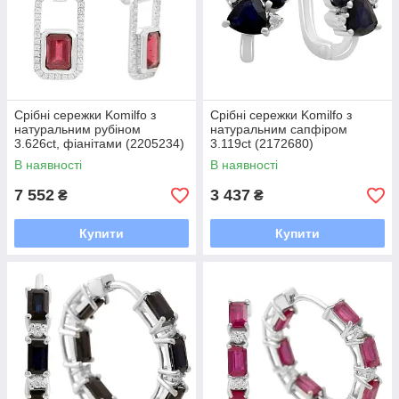
Срібні сережки Komilfo з
Срібні сережки Komilfo з
натуральним рубіном
натуральним сапфіром
3.626ct, фіанітами (2205234)
3.119ct (2172680)
В наявності
В наявності
7 552
3 437
₴
₴
Купити
Купити