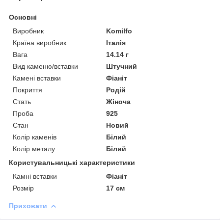
Основні
Виробник
Komilfo
Країна виробник
Італія
Вага
14.14 г
Вид каменю/вставки
Штучний
Камені вставки
Фіаніт
Покриття
Родій
Стать
Жіноча
Проба
925
Стан
Новий
Колір каменів
Білий
Колір металу
Білий
Користувальницькі характеристики
Камні вставки
Фіаніт
Розмір
17 см
Приховати