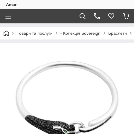
Amari
Товари та послуги
▫️ Колекція Sovereign
Браслети