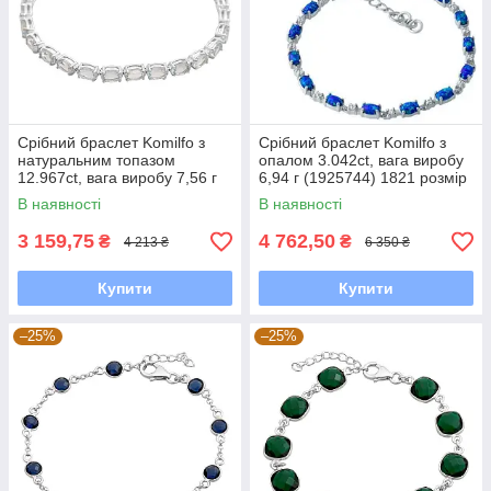
Срібний браслет Komilfo з
Срібний браслет Komilfo з
натуральним топазом
опалом 3.042ct, вага виробу
12.967ct, вага виробу 7,56 г
6,94 г (1925744) 1821 розмір
(2166627) 1720 розмір
В наявності
В наявності
3 159,75
4 762,50
₴
₴
4 213 ₴
6 350 ₴
Купити
Купити
–25%
–25%