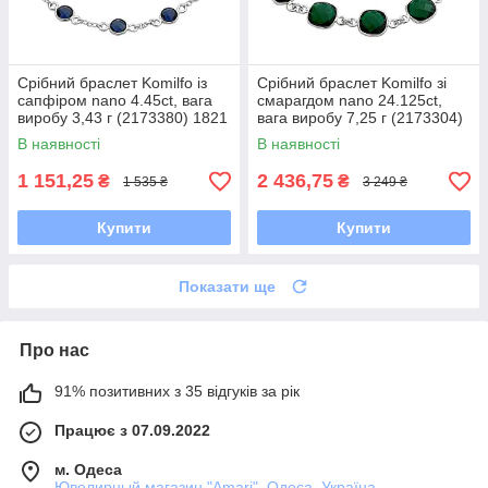
Срібний браслет Komilfo із
Срібний браслет Komilfo зі
сапфіром nano 4.45ct, вага
смарагдом nano 24.125ct,
виробу 3,43 г (2173380) 1821
вага виробу 7,25 г (2173304)
розмір
1720 розмір
В наявності
В наявності
1 151,25
2 436,75
₴
₴
1 535 ₴
3 249 ₴
Купити
Купити
Показати ще
Про нас
91% позитивних з 35 відгуків за рік
Працює з 07.09.2022
м. Одеса
Ювелирный магазин "Amari", Одеса, Україна