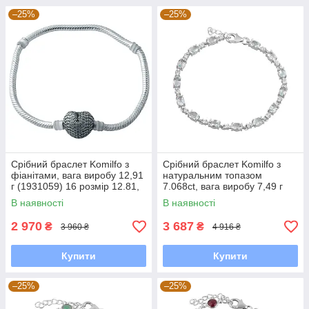
–25%
–25%
Срібний браслет Komilfo з
Срібний браслет Komilfo з
фіанітами, вага виробу 12,91
натуральним топазом
г (1931059) 16 розмір 12.81,
7.068ct, вага виробу 7,49 г
17 см
(2092940) 1720 розмір
В наявності
В наявності
2 970
3 687
₴
₴
3 960 ₴
4 916 ₴
Купити
Купити
–25%
–25%