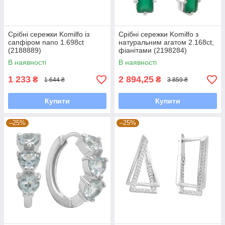
Срібні сережки Komilfo із
Срібні сережки Komilfo з
сапфіром nano 1.698ct
натуральним агатом 2.168ct,
(2188889)
фіанітами (2198284)
В наявності
В наявності
1 233
2 894,25
₴
₴
1 644 ₴
3 859 ₴
Купити
Купити
–25%
–25%