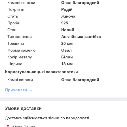
Камені вставки
Опал благородний
Покриття
Родій
Стать
Жіноча
Проба
925
Стан
Новий
Тип застежки
Англійська застібка
Товщина
20 мм
Форма каменю
Овал
Колір металу
Білий
Ширина
13 мм
Користувальницькі характеристики
Камні вставки
Опал благородний
Приховати
Умови доставки
Доставка здійснюється тільки по передоплаті.
Нова Пошта