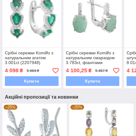
Срібні сережки Komilfo з
Срібні сережки Komilfo з
Сріб
натуральним агатом
натуральним смарагдом
штуч
3.001ct (2207948)
3.783ct, фіанітами
8.01
(2090731)
4 098
4 100,25
4 1
₴
₴
5 464 ₴
5 467 ₴
Купити
Купити
Акційні пропозиції та новинки
–25%
–25%