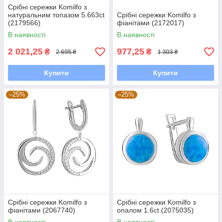
Срібні сережки Komilfo з
натуральним топазом 5.663ct
Срібні сережки Komilfo з
(2179566)
фіанітами (2172017)
В наявності
В наявності
2 021,25
977,25
₴
₴
2 695 ₴
1 303 ₴
Купити
Купити
–25%
–25%
Срібні сережки Komilfo з
Срібні сережки Komilfo з
фіанітами (2067740)
опалом 1.6ct (2075035)