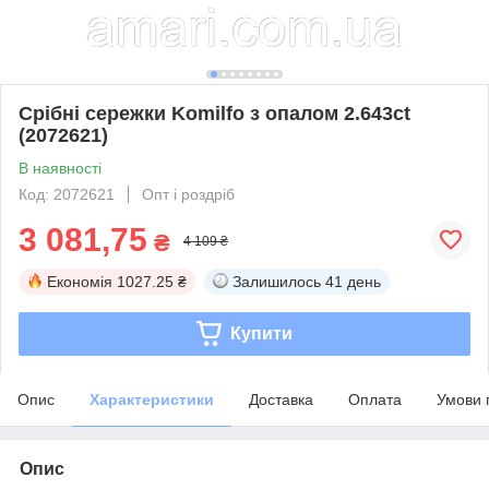
Срібні сережки Komilfo з опалом 2.643ct
(2072621)
В наявності
Код: 2072621
Опт і роздріб
3 081,75
₴
4 109 ₴
Економія
1027.25 ₴
Залишилось
41 день
Купити
Опис
Характеристики
Доставка
Оплата
Умови 
Опис