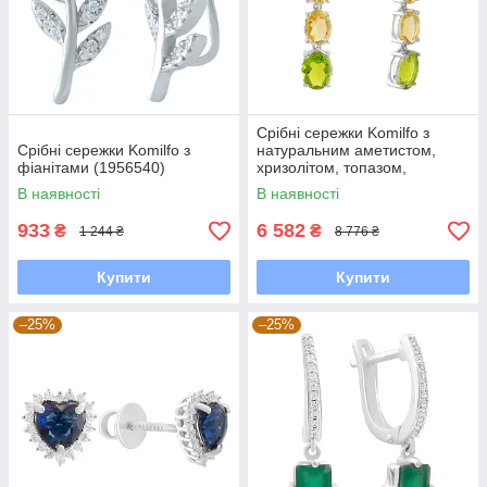
Срібні сережки Komilfo з
Срібні сережки Komilfo з
натуральним аметистом,
фіанітами (1956540)
хризолітом, топазом,
цитрином (2183259)
В наявності
В наявності
933
6 582
₴
₴
1 244 ₴
8 776 ₴
Купити
Купити
–25%
–25%