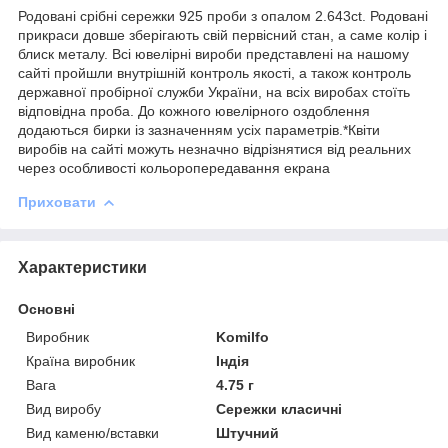
Родовані срібні сережки 925 проби з опалом 2.643ct. Родовані
прикраси довше зберігають свій первісний стан, а саме колір і
блиск металу. Всі ювелірні вироби представлені на нашому
сайті пройшли внутрішній контроль якості, а також контроль
державної пробірної служби України, на всіх виробах стоїть
відповідна проба. До кожного ювелірного оздоблення
додаються бирки із зазначенням усіх параметрів.*Квіти
виробів на сайті можуть незначно відрізнятися від реальних
через особливості кольоропередавання екрана
Приховати
Характеристики
Основні
Виробник
Komilfo
Країна виробник
Індія
Вага
4.75 г
Вид виробу
Сережки класичні
Вид каменю/вставки
Штучний