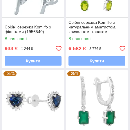
Срібні сережки Komilfo з
Срібні сережки Komilfo з
натуральним аметистом,
фіанітами (1956540)
хризолітом, топазом,
цитрином (2183259)
В наявності
В наявності
933
6 582
₴
₴
1 244 ₴
8 776 ₴
Купити
Купити
–25%
–25%