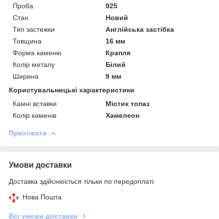
Проба
925
Стан
Новий
Тип застежки
Англійська застібка
Товщина
16 мм
Форма каменю
Крапля
Колір металу
Білий
Ширина
9 мм
Користувальницькі характеристики
Камні вставки
Містик топаз
Колір каменів
Хамелеон
Приховати
Умови доставки
Доставка здійснюється тільки по передоплаті.
Нова Пошта
Всі умови доставки