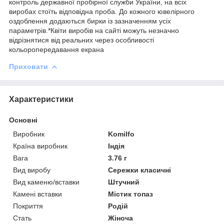
контроль державної пробірної служби України, на всіх
виробах стоїть відповідна проба. До кожного ювелірного
оздоблення додаються бирки із зазначенням усіх
параметрів.*Квіти виробів на сайті можуть незначно
відрізнятися від реальних через особливості
кольоропередавання екрана
Приховати
Характеристики
Основні
Виробник
Komilfo
Країна виробник
Індія
Вага
3.76 г
Вид виробу
Сережки класичні
Вид каменю/вставки
Штучний
Камені вставки
Містик топаз
Покриття
Родій
Стать
Жіноча