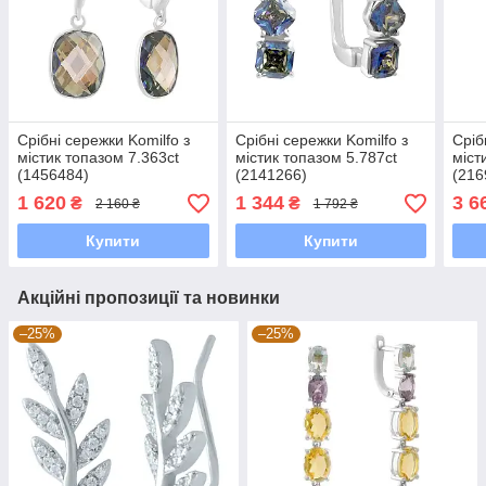
Срібні сережки Komilfo з
Срібні сережки Komilfo з
Сріб
містик топазом 7.363ct
містик топазом 5.787ct
міст
(1456484)
(2141266)
(216
1 620
1 344
3 6
₴
₴
2 160 ₴
1 792 ₴
Купити
Купити
Акційні пропозиції та новинки
–25%
–25%