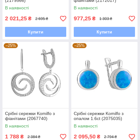
(2179566)
фіанітами (2172017)
В наявності
В наявності
2 021,25
977,25
₴
₴
2 695 ₴
1 303 ₴
Купити
Купити
–25%
–25%
Срібні сережки Komilfo з
Срібні сережки Komilfo з
фіанітами (2067740)
опалом 1.6ct (2075035)
В наявності
В наявності
1 788
2 095,50
₴
₴
2 384 ₴
2 794 ₴