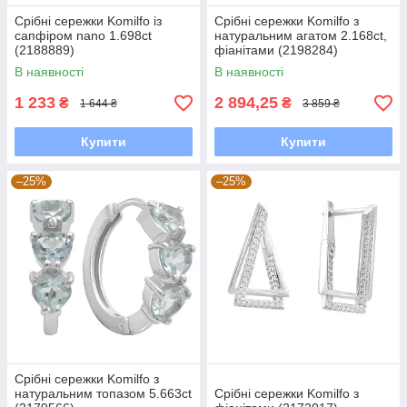
Срібні сережки Komilfo із
Срібні сережки Komilfo з
сапфіром nano 1.698ct
натуральним агатом 2.168ct,
(2188889)
фіанітами (2198284)
В наявності
В наявності
1 233
2 894,25
₴
₴
1 644 ₴
3 859 ₴
Купити
Купити
–25%
–25%
Срібні сережки Komilfo з
натуральним топазом 5.663ct
Срібні сережки Komilfo з