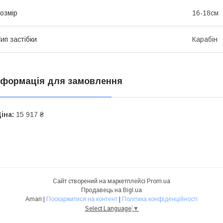
озмір
16-18см
ип застібки
Карабін
нформація для замовлення
іна:
15 917 ₴
Сайт створений на маркетплейсі
Prom.ua
Продавець на Bigl.ua
Amari |
Поскаржитися на контент
|
Політика конфіденційності
Select Language
▼