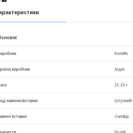
арактеристики
Основні
иробник
Komilfo
раїна виробник
Індія
ага
11.23 г
ид каменю/вставки
Штучний
амені вставки
Сапфір
окриття
Родій