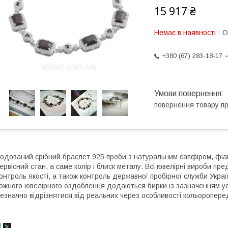
15 917 ₴
Немає в наявності
О
+380 (67) 283-18-17
повернення товару п
одований срібний браслет 925 проби з натуральним сапфіром, фіан
ервісний стан, а саме колір і блиск металу. Всі ювелірні вироби п
онтроль якості, а також контроль державної пробірної служби Україн
ожного ювелірного оздоблення додаються бирки із зазначенням усіх
езначно відрізнятися від реальних через особливості кольоропер