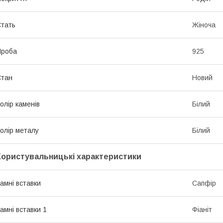
тать
Жіноча
Проба
925
Стан
Новий
олір каменів
Білий
олір металу
Білий
Користувальницькі характеристики
амні вставки
Сапфір
амні вставки 1
Фіаніт