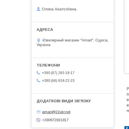
Олена Анатоліївна
Ювелирный магазин "Amari", Одеса,
Україна
+380 (67) 283-18-17
+380 (66) 634-22-23
Р
п
к
к
н
amari@22ukr.net
+380672831817