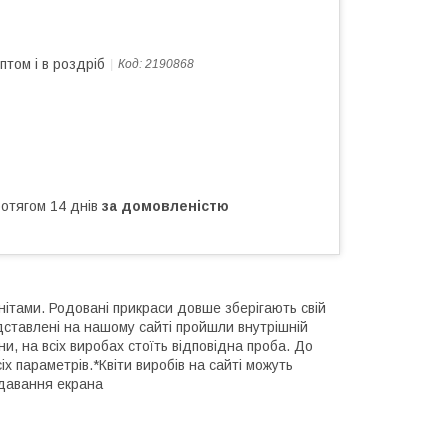
птом і в роздріб
Код:
2190868
ротягом 14 днів
за домовленістю
ітами. Родовані прикраси довше зберігають свій
редставлені на нашому сайті пройшли внутрішній
и, на всіх виробах стоїть відповідна проба. До
 параметрів.*Квіти виробів на сайті можуть
едавання екрана