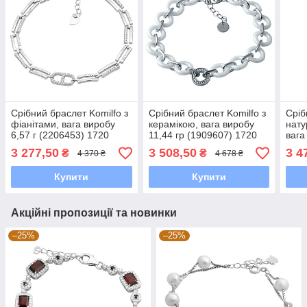
Срібний браслет Komilfo з
Срібний браслет Komilfo з
Сріб
фіанітами, вага виробу
керамікою, вага виробу
нату
6,57 г (2206453) 1720
11,44 гр (1909607) 1720
вага
розмір
розмір
(211
3 277,50
3 508,50
3 4
₴
₴
4 370 ₴
4 678 ₴
Купити
Купити
Акційні пропозиції та новинки
–25%
–25%