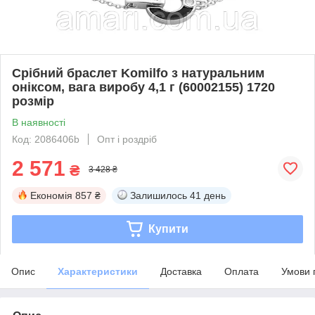
Срібний браслет Komilfo з натуральним
оніксом, вага виробу 4,1 г (60002155) 1720
розмір
В наявності
Код: 2086406b
Опт і роздріб
2 571
₴
3 428 ₴
Економія
857 ₴
Залишилось
41 день
Купити
Опис
Характеристики
Доставка
Оплата
Умови 