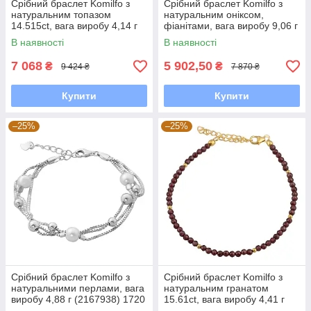
Срібний браслет Komilfo з
Срібний браслет Komilfo з
натуральним топазом
натуральним оніксом,
14.515ct, вага виробу 4,14 г
фіанітами, вага виробу 9,06 г
(2118190) 2025 розмір
(60002144) 18 розмір
В наявності
В наявності
7 068
5 902,50
₴
₴
9 424 ₴
7 870 ₴
Купити
Купити
–25%
–25%
Срібний браслет Komilfo з
Срібний браслет Komilfo з
натуральними перлами, вага
натуральним гранатом
виробу 4,88 г (2167938) 1720
15.61ct, вага виробу 4,41 г
розмір
(2126706) 2025 розмір