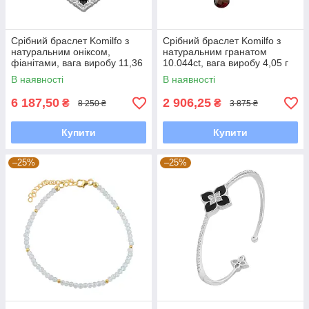
Срібний браслет Komilfo з
Срібний браслет Komilfo з
натуральним оніксом,
натуральним гранатом
фіанітами, вага виробу 11,36
10.044ct, вага виробу 4,05 г
г (2177432) 1720 розмір
(2163053) 1720 розмір
В наявності
В наявності
6 187,50
2 906,25
₴
₴
8 250 ₴
3 875 ₴
Купити
Купити
–25%
–25%