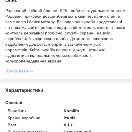
Опис
Родований срібний браслет 925 проби з натуральним оніксом.
Родовані прикраси довше зберігають свій первісний стан, а
саме колір і блиск металу. Всі ювелірні вироби представлені
на нашому сайті пройшли внутрішній контроль якості, а також
контроль державної пробірної служби України, на всіх
виробах стоїть відповідна проба. До кожного ювелірного
оздоблення додаються бирки із зазначенням усіх
параметрів.*Квіти виробів на сайті можуть незначно
відрізнятися від реальних через особливості
кольоропередавання екрана
Приховати
Характеристики
Основні
Виробник
Komilfo
Країна виробник
Італія
Вага
4.1 г
Вид каменю/вставки
Натуральний