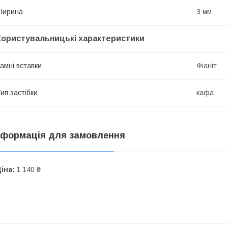
Ширина
3 мм
Користувальницькі характеристики
амні вставки
Фіаніт
ип застібки
кафа
нформація для замовлення
іна:
1 140 ₴