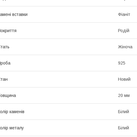
амені вставки
Фіаніт
окриття
Родій
тать
Жіноча
Проба
925
Стан
Новий
Товщина
20 мм
олір каменів
Білий
олір металу
Білий