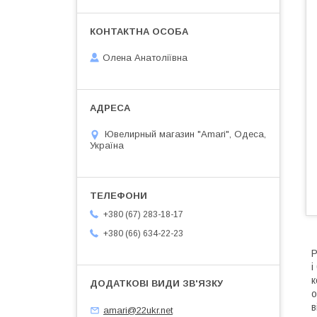
Олена Анатоліївна
Ювелирный магазин "Amari", Одеса,
Україна
+380 (67) 283-18-17
+380 (66) 634-22-23
Р
і
к
о
в
amari@22ukr.net