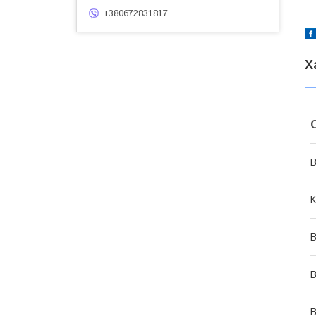
+380672831817
Х
В
К
В
В
В