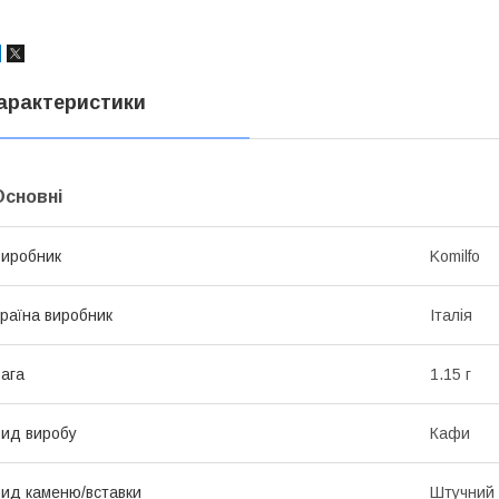
арактеристики
Основні
иробник
Komilfo
раїна виробник
Італія
ага
1.15 г
ид виробу
Кафи
ид каменю/вставки
Штучний