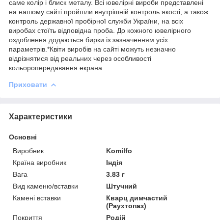
саме колір і блиск металу. Всі ювелірні вироби представлені
на нашому сайті пройшли внутрішній контроль якості, а також
контроль державної пробірної служби України, на всіх
виробах стоїть відповідна проба. До кожного ювелірного
оздоблення додаються бирки із зазначенням усіх
параметрів.*Квіти виробів на сайті можуть незначно
відрізнятися від реальних через особливості
кольоропередавання екрана
Приховати
Характеристики
Основні
Виробник
Komilfo
Країна виробник
Індія
Вага
3.83 г
Вид каменю/вставки
Штучний
Камені вставки
Кварц димчастий
(Раухтопаз)
Покриття
Родій