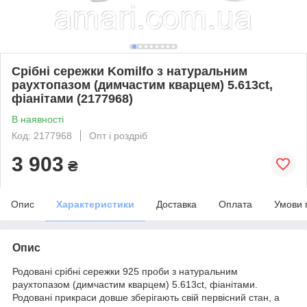
Срібні сережки Komilfo з натуральним
раухтопазом (димчастим кварцем) 5.613ct,
фіанітами (2177968)
В наявності
Код: 2177968
Опт і роздріб
3 903
₴
Опис
Характеристики
Доставка
Оплата
Умови 
Опис
Родовані срібні сережки 925 проби з натуральним
раухтопазом (димчастим кварцем) 5.613ct, фіанітами.
Родовані прикраси довше зберігають свій первісний стан, а