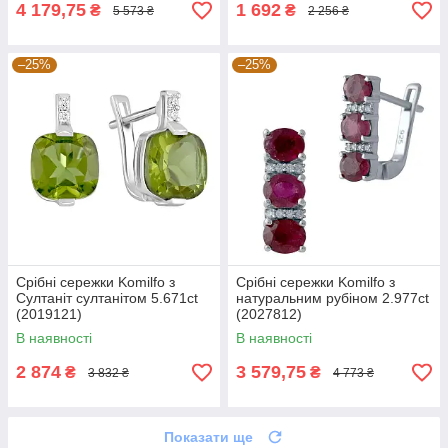
4 179,75
1 692
₴
₴
5 573 ₴
2 256 ₴
–25%
–25%
Срібні сережки Komilfo з
Срібні сережки Komilfo з
Султаніт султанітом 5.671ct
натуральним рубіном 2.977ct
(2019121)
(2027812)
В наявності
В наявності
2 874
3 579,75
₴
₴
3 832 ₴
4 773 ₴
Показати ще