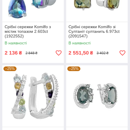
Срібні сережки Komilfo з
Срібні сережки Komilfo зі
містик топазом 2.603ct
Султаніт султанить 6.973ct
(1922552)
(2091547)
В наявності
В наявності
2 136
2 551,50
₴
₴
2 848 ₴
3 402 ₴
–25%
–25%