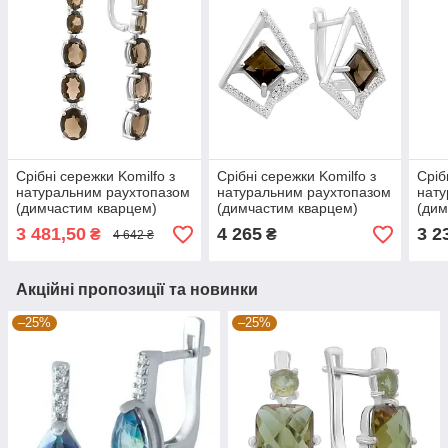
Срібні сережки Komilfo з
Срібні сережки Komilfo з
Сріб
натуральним раухтопазом
натуральним раухтопазом
нату
(димчастим кварцем)
(димчастим кварцем)
(дим
14.383ct (2177814)
2.694ct, фіанітами
3.46
3 481,50
4 265
3 2
₴
₴
4 642 ₴
(2204381)
(217
Акційні пропозиції та новинки
–25%
–25%