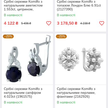
Срібні сережки Komilfo з
Срібні сережки Komilfo з
натуральним аметистом
топазом Лондон Блю 6.91ct
1.553ct, цитрином,
(2127390)
хризолітом, топазом
В наявності
В наявності
(2193265)
4 122
3 178,50
₴
₴
5 496 ₴
4 238 ₴
–25%
–25%
Срібні сережки Komilfo з
Срібні сережки Komilfo з
натуральним сапфіром
натуральними перлами,
4.023ct (1961575)
фіанітами (2162926)
В наявності
В наявності