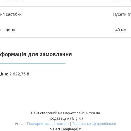
ип застібки
Пусети (
Товщина
140 мм
нформація для замовлення
іна:
2 622,75 ₴
Сайт створений на маркетплейсі
Prom.ua
Продавець на Bigl.ua
Amari |
Поскаржитися на контент
|
Політика конфіденційності
Select Language
▼