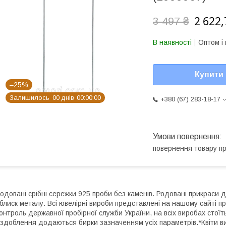
2 622,
3 497 ₴
В наявності
Оптом і 
Купити
–25%
Залишилось
0
0
днів
0
0
0
0
0
0
+380 (67) 283-18-17
повернення товару п
одовані срібні сережки 925 проби без каменів. Родовані прикраси д
 блиск металу. Всі ювелірні вироби представлені на нашому сайті п
онтроль державної пробірної служби України, на всіх виробах стоїт
здоблення додаються бирки зазначенням усіх параметрів.*Квіти ви