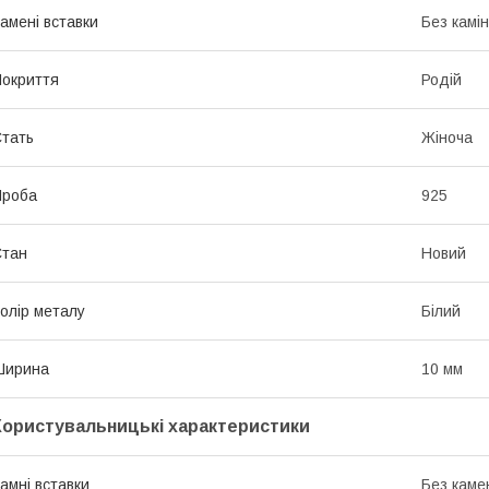
амені вставки
Без камі
окриття
Родій
тать
Жіноча
Проба
925
Стан
Новий
олір металу
Білий
Ширина
10 мм
Користувальницькі характеристики
амні вставки
Без каме