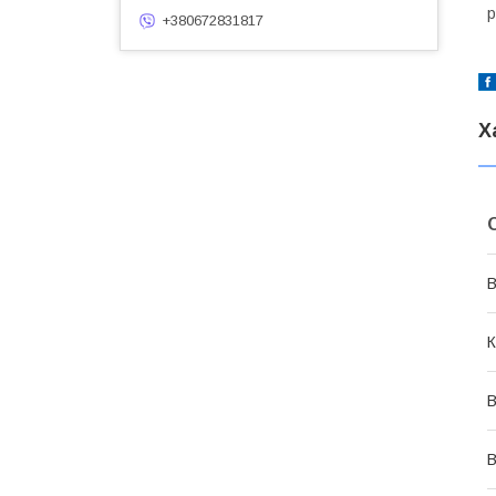
р
+380672831817
Х
В
К
В
В