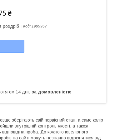
75 ₴
в роздріб
Код:
1999967
ротягом 14 днів
за домовленістю
овше зберігають свій первісний стан, а саме колір
ройшли внутрішній контроль якості, а також
ь відповідна проба. До кожного ювелірного
робів на сайті можуть незначно відрізнятися від