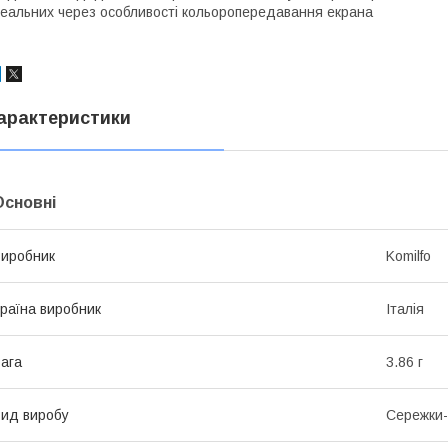
еальних через особливості кольоропередавання екрана
арактеристики
Основні
иробник
Komilfo
раїна виробник
Італія
ага
3.86 г
ид виробу
Сережки-