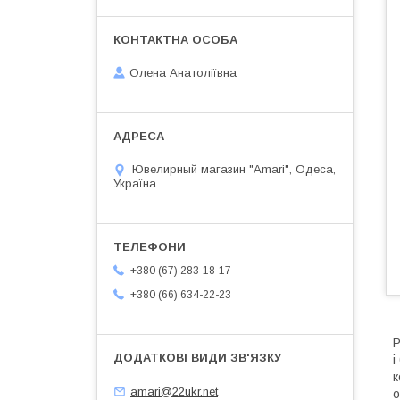
Олена Анатоліївна
Ювелирный магазин "Amari", Одеса,
Україна
+380 (67) 283-18-17
+380 (66) 634-22-23
Р
і
к
amari@22ukr.net
о