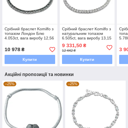
Срібний браслет Komilfo з
Срібний браслет Komilfo з
Сріб
топазом Лондон Блю
натуральним топазом
топ
4.053ct, вага виробу 12,56
6.505ct, вага виробу 13,15
5.78
г (2205548) 1720 розмір
г (2205616) 1720 розмір
(206
9 331,50
₴
10 978
3 9
₴
12 442 ₴
Купити
Купити
Акційні пропозиції та новинки
–25%
–25%