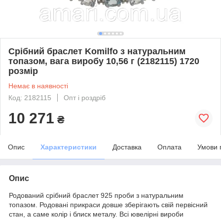
Срібний браслет Komilfo з натуральним
топазом, вага виробу 10,56 г (2182115) 1720
розмір
Немає в наявності
Код: 2182115
Опт і роздріб
10 271
₴
Опис
Характеристики
Доставка
Оплата
Умови 
Опис
Родований срібний браслет 925 проби з натуральним
топазом. Родовані прикраси довше зберігають свій первісний
стан, а саме колір і блиск металу. Всі ювелірні вироби