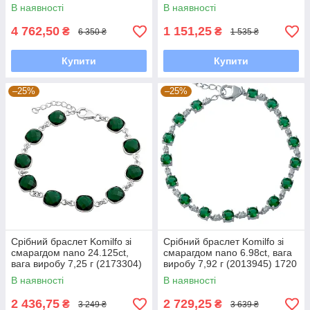
розмір
В наявності
В наявності
4 762,50
1 151,25
₴
₴
6 350 ₴
1 535 ₴
Купити
Купити
–25%
–25%
Срібний браслет Komilfo зі
Срібний браслет Komilfo зі
смарагдом nano 24.125ct,
смарагдом nano 6.98ct, вага
вага виробу 7,25 г (2173304)
виробу 7,92 г (2013945) 1720
1720 розмір
розмір
В наявності
В наявності
2 436,75
2 729,25
₴
₴
3 249 ₴
3 639 ₴