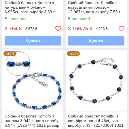
Срібний браслет Komilfo з
Срібний браслет Komilfo з
натуральним рубіном
натуральним топазом
6.965ct, вага виробу 3,69 г
12.967ct, вага виробу 7,56 г
(2118213) 1821 розмір
(2166627) 1720 розмір
В наявності
В наявності
2 754
3 159,75
₴
₴
3 672 ₴
4 213 ₴
Купити
Купити
–25%
–25%
Срібний браслет Komilfo з
Срібний браслет Komilfo із
опалом 3.042ct, вага виробу
сапфіром nano 4.45ct, вага
6,94 г (1925744) 1821 розмір
виробу 3,43 г (2173380) 1821