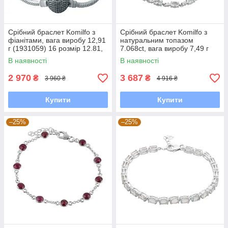
Срібний браслет Komilfo з
Срібний браслет Komilfo з
фіанітами, вага виробу 12,91
натуральним топазом
г (1931059) 16 розмір 12.81,
7.068ct, вага виробу 7,49 г
17 см
(2092940) 1720 розмір
В наявності
В наявності
2 970
3 687
₴
₴
3 960 ₴
4 916 ₴
Купити
Купити
–25%
–25%