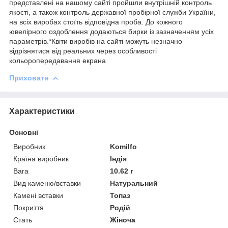
представлені на нашому сайті пройшли внутрішній контроль
якості, а також контроль державної пробірної служби України,
на всіх виробах стоїть відповідна проба. До кожного
ювелірного оздоблення додаються бирки із зазначенням усіх
параметрів.*Квіти виробів на сайті можуть незначно
відрізнятися від реальних через особливості
кольоропередавання екрана
Приховати
Характеристики
Основні
Виробник
Komilfo
Країна виробник
Індія
Вага
10.62 г
Вид каменю/вставки
Натуральний
Камені вставки
Топаз
Покриття
Родій
Стать
Жіноча