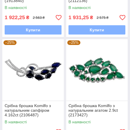
(1913840)
(2112136)
В наявності
В наявності
1 922,25
1 931,25
₴
₴
2 563 ₴
2 575 ₴
Купити
Купити
–25%
–25%
Срібна брошка Komilfo з
Срібна брошка Komilfo з
натуральним сапфіром
натуральним агатом 2.9ct
4.162ct (2106487)
(2173427)
В наявності
В наявності