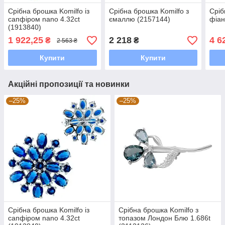
Срібна брошка Komilfo із
Срібна брошка Komilfo з
Сріб
сапфіром nano 4.32ct
ємаллю (2157144)
фіан
(1913840)
1 922,25
2 218
4 6
₴
₴
2 563 ₴
Купити
Купити
Акційні пропозиції та новинки
–25%
–25%
Срібна брошка Komilfo із
Срібна брошка Komilfo з
сапфіром nano 4.32ct
топазом Лондон Блю 1.686t