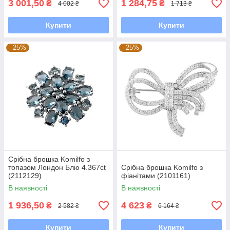
3 001,50
1 284,75
₴
₴
4 002 ₴
1 713 ₴
Купити
Купити
–25%
–25%
Срібна брошка Komilfo з
топазом Лондон Блю 4.367ct
Срібна брошка Komilfo з
(2112129)
фіанітами (2101161)
В наявності
В наявності
1 936,50
4 623
₴
₴
2 582 ₴
6 164 ₴
Купити
Купити