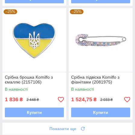
–25%
–25%
Срібна брошка Komilfo з
Срібна підвіска Komilfo з
ємаллю (2157106)
фіанітами (2081975)
В наявності
В наявності
1 836
1 524,75
₴
₴
2 448 ₴
2 033 ₴
Купити
Купити
Показати ще