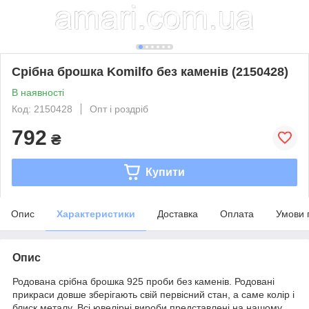
Срібна брошка Komilfo без каменів (2150428)
В наявності
Код: 2150428
Опт і роздріб
792
₴
Купити
Опис
Характеристики
Доставка
Оплата
Умови 
Опис
Родована срібна брошка 925 проби без каменів. Родовані
прикраси довше зберігають свій первісний стан, а саме колір і
блиск металу. Всі ювелірні вироби представлені на нашому