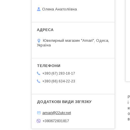
Олена Анатоліївна
Ювелирный магазин "Amari", Одеса,
Україна
+380 (67) 283-18-17
+380 (66) 634-22-23
Р
і
к
amari@22ukr.net
о
в
+380672831817