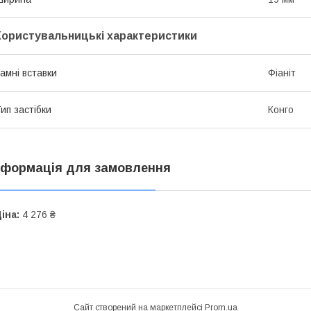
Користувальницькі характеристики
амні вставки
Фіаніт
ип застібки
Конго
нформація для замовлення
іна:
4 276 ₴
Сайт створений на маркетплейсі
Prom.ua