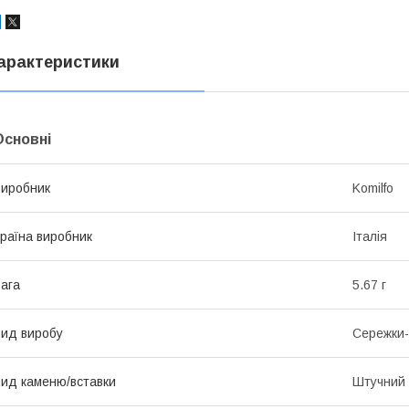
арактеристики
Основні
иробник
Komilfo
раїна виробник
Італія
ага
5.67 г
ид виробу
Сережки-
ид каменю/вставки
Штучний