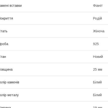
амені вставки
Фіаніт
окриття
Родій
тать
Жіноча
Проба
925
Стан
Новий
Товщина
25 мм
олір каменів
Білий
олір металу
Білий
Ширина
19 мм