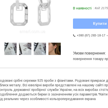
В наявності
Код:
2175
Купити
+380 (67) 283-18-17
повернення товару п
одовані срібні сережки 925 проби з фіанітами. Родовані прикраси д
 блиск металу. Всі ювелірні вироби представлені на нашому сайті п
онтроль державної пробірної служби України, на всіх виробах стоїт
здоблення додаються бирки із зазначенням усіх параметрів.*Квіти 
ід реальних через особливості кольоропередавання екрана