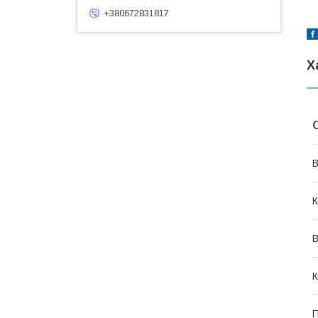
+380672831817
Х
В
К
В
К
П