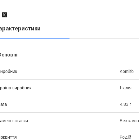
арактеристики
Основні
иробник
Komilfo
раїна виробник
Італія
ага
4.83 г
амені вставки
Без камі
окриття
Родій