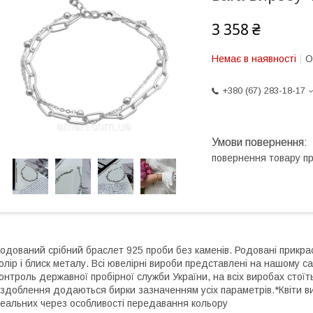
3 358 ₴
Немає в наявності
О
+380 (67) 283-18-17
повернення товару п
одований срібний браслет 925 проби без каменів. Родовані прикрас
олір і блиск металу. Всі ювелірні вироби представлені на нашому са
онтроль державної пробірної служби України, на всіх виробах стоїт
здоблення додаються бирки зазначенням усіх параметрів.*Квіти вир
еальних через особливості передавання кольору