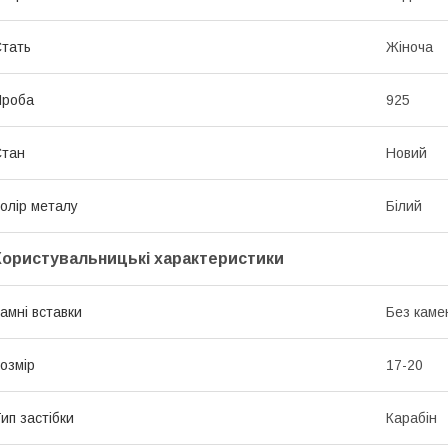
тать
Жіноча
Проба
925
Стан
Новий
олір металу
Білий
Користувальницькі характеристики
амні вставки
Без каме
озмір
17-20
ип застібки
Карабін