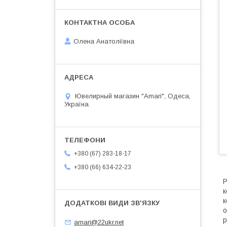
Олена Анатоліївна
Ювелирный магазин "Amari", Одеса,
Україна
+380 (67) 283-18-17
+380 (66) 634-22-23
Р
к
к
о
р
amari@22ukr.net