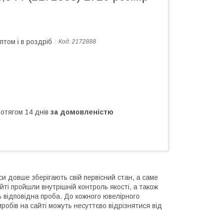
птом і в роздріб
Код:
2172888
ротягом 14 днів
за домовленістю
и довше зберігають свій первісний стан, а саме
йті пройшли внутрішній контроль якості, а також
ь відповідна проба. До кожного ювелірного
обів на сайті можуть несуттєво відрізнятися від