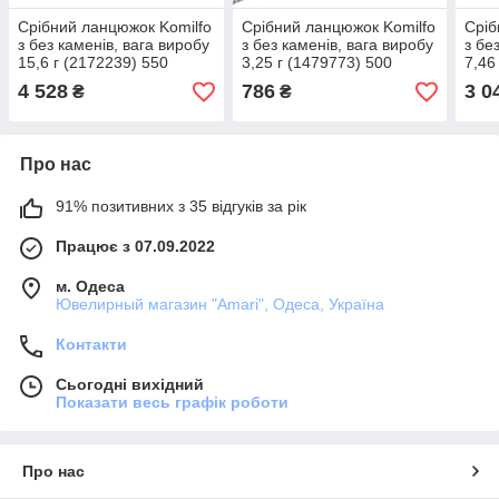
Срібний ланцюжок Komilfo
Срібний ланцюжок Komilfo
Сріб
з без каменів, вага виробу
з без каменів, вага виробу
з бе
15,6 г (2172239) 550
3,25 г (1479773) 500
7,46
розмір
розмір
розм
4 528
786
3 0
₴
₴
Про нас
91% позитивних з 35 відгуків за рік
Працює з 07.09.2022
м. Одеса
Ювелирный магазин "Amari", Одеса, Україна
Контакти
Сьогодні вихідний
Показати весь графік роботи
Про нас