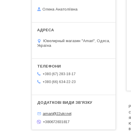
Олена Анатоліївна
Ювелирный магазин "Amari", Одеса,
Україна
+380 (67) 283-18-17
+380 (66) 634-22-23
Р
с
amari@22ukr.net
я
+380672831817
ю
в