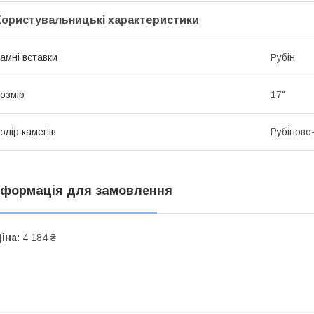
Користувальницькі характеристики
амні вставки
Рубін
озмір
17"
олір каменів
Рубіново
нформація для замовлення
іна:
4 184 ₴