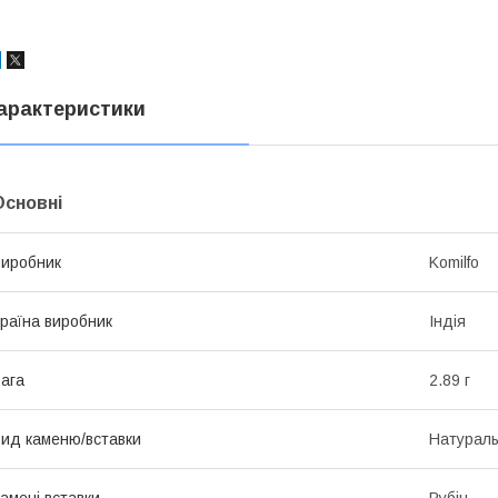
арактеристики
Основні
иробник
Komilfo
раїна виробник
Індія
ага
2.89 г
ид каменю/вставки
Натурал
амені вставки
Рубін