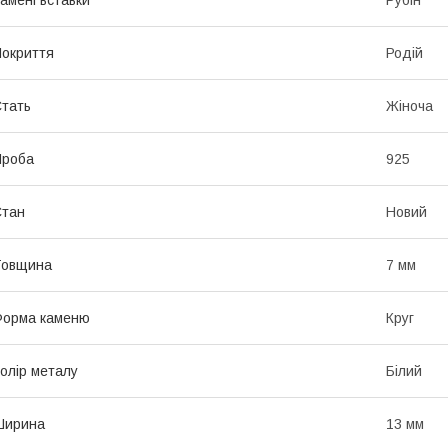
окриття
Родій
тать
Жіноча
Проба
925
Стан
Новий
Товщина
7 мм
Форма каменю
Круг
олір металу
Білий
Ширина
13 мм