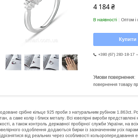
4 184 ₴
В наявності
Оптом і 
Купити
+380 (67) 283-18-17
повернення товару п
одоване срібне кільце 925 проби з натуральним рубіном 1.863ct. Р
тан, а саме колір і блиск металу. Всі ювелірні вироби представлен
кості, а також контроль державної пробірної служби України, на всі
велірного оздоблення додаються бирки із зазначенням усіх параме
ідрізнятися від реальних через особливості кольоропередавання 