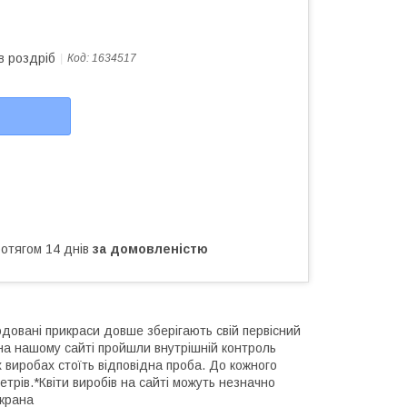
в роздріб
Код:
1634517
ротягом 14 днів
за домовленістю
одовані прикраси довше зберігають свій первісний
і на нашому сайті пройшли внутрішній контроль
х виробах стоїть відповідна проба. До кожного
трів.*Квіти виробів на сайті можуть незначно
екрана