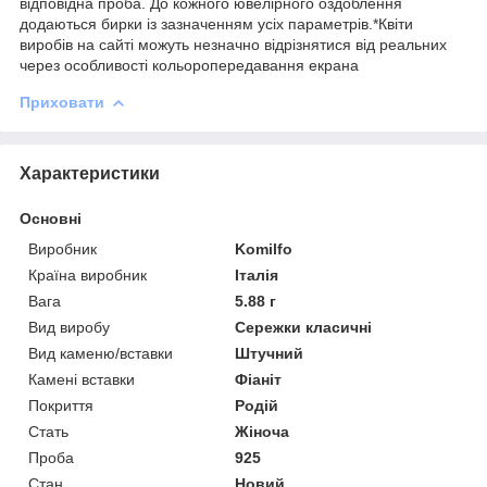
відповідна проба. До кожного ювелірного оздоблення
додаються бирки із зазначенням усіх параметрів.*Квіти
виробів на сайті можуть незначно відрізнятися від реальних
через особливості кольоропередавання екрана
Приховати
Характеристики
Основні
Виробник
Komilfo
Країна виробник
Італія
Вага
5.88 г
Вид виробу
Сережки класичні
Вид каменю/вставки
Штучний
Камені вставки
Фіаніт
Покриття
Родій
Стать
Жіноча
Проба
925
Стан
Новий