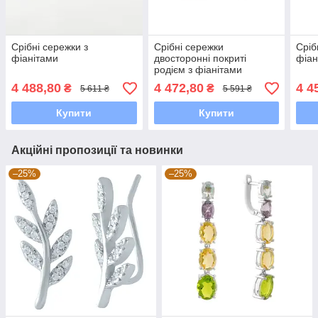
Срібні сережки з
Срібні сережки
Сріб
фіанітами
двосторонні покриті
фіан
родієм з фіанітами
4 488,80
4 472,80
4 4
₴
₴
5 611 ₴
5 591 ₴
Купити
Купити
Акційні пропозиції та новинки
–25%
–25%