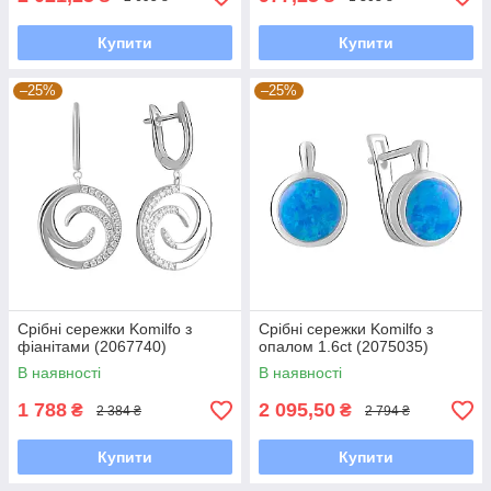
Купити
Купити
–25%
–25%
Срібні сережки Komilfo з
Срібні сережки Komilfo з
фіанітами (2067740)
опалом 1.6ct (2075035)
В наявності
В наявності
1 788
2 095,50
₴
₴
2 384 ₴
2 794 ₴
Купити
Купити