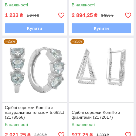
В наявності
В наявності
1 233
2 894,25
₴
₴
1 644 ₴
3 859 ₴
Купити
Купити
–25%
–25%
Срібні сережки Komilfo з
натуральним топазом 5.663ct
Срібні сережки Komilfo з
(2179566)
фіанітами (2172017)
В наявності
В наявності
2 021,25
977,25
₴
₴
2 695 ₴
1 303 ₴