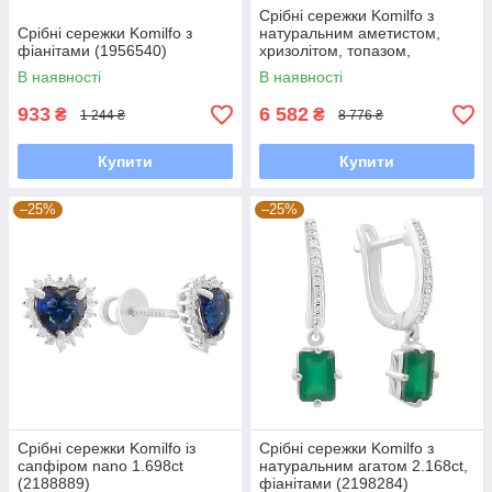
Срібні сережки Komilfo з
Срібні сережки Komilfo з
натуральним аметистом,
фіанітами (1956540)
хризолітом, топазом,
цитрином (2183259)
В наявності
В наявності
933
6 582
₴
₴
1 244 ₴
8 776 ₴
Купити
Купити
–25%
–25%
Срібні сережки Komilfo із
Срібні сережки Komilfo з
сапфіром nano 1.698ct
натуральним агатом 2.168ct,
(2188889)
фіанітами (2198284)