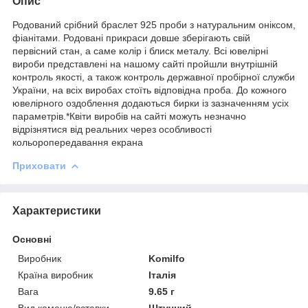
Опис
Родований срібний браслет 925 проби з натуральним оніксом,
фіанітами. Родовані прикраси довше зберігають свій
первісний стан, а саме колір і блиск металу. Всі ювелірні
вироби представлені на нашому сайті пройшли внутрішній
контроль якості, а також контроль державної пробірної служби
України, на всіх виробах стоїть відповідна проба. До кожного
ювелірного оздоблення додаються бирки із зазначенням усіх
параметрів.*Квіти виробів на сайті можуть незначно
відрізнятися від реальних через особливості
кольоропередавання екрана
Приховати
Характеристики
Основні
Виробник
Komilfo
Країна виробник
Італія
Вага
9.65 г
Вид каменю/вставки
Штучний