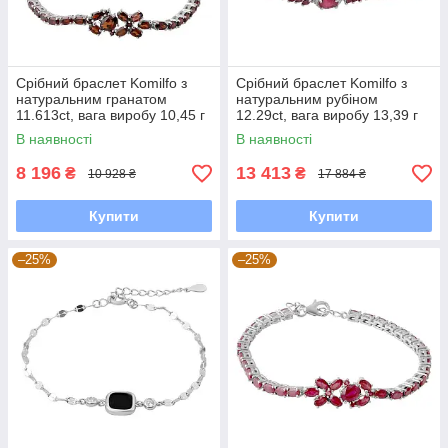
Срібний браслет Komilfo з
Срібний браслет Komilfo з
натуральним гранатом
натуральним рубіном
11.613ct, вага виробу 10,45 г
12.29ct, вага виробу 13,39 г
(2064466) 1720 розмір
(2166818) 1720 розмір
В наявності
В наявності
8 196
13 413
₴
₴
10 928 ₴
17 884 ₴
Купити
Купити
–25%
–25%