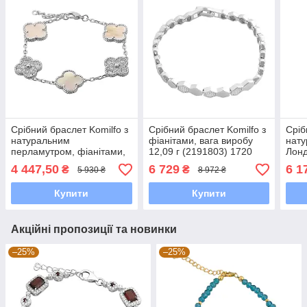
Срібний браслет Komilfo з
Срібний браслет Komilfo з
Сріб
натуральним
фіанітами, вага виробу
нату
перламутром, фіанітами,
12,09 г (2191803) 1720
Лонд
вага виробу 9,69 г
розмір
топа
4 447,50
6 729
6 1
₴
₴
5 930 ₴
8 972 ₴
(60002128) 1720 розмір
г (2
Купити
Купити
Акційні пропозиції та новинки
–25%
–25%