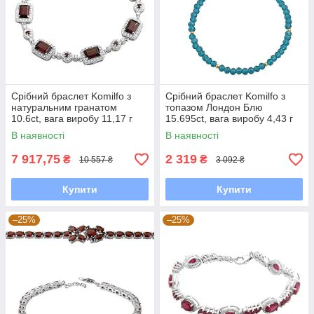
Срібний браслет Komilfo з
Срібний браслет Komilfo з
натуральним гранатом
топазом Лондон Блю
10.6ct, вага виробу 11,17 г
15.695ct, вага виробу 4,43 г
(2173229) 1720 розмір
(2128977) 2025 розмір
В наявності
В наявності
7 917,75
2 319
₴
₴
10 557 ₴
3 092 ₴
Купити
Купити
–25%
–25%