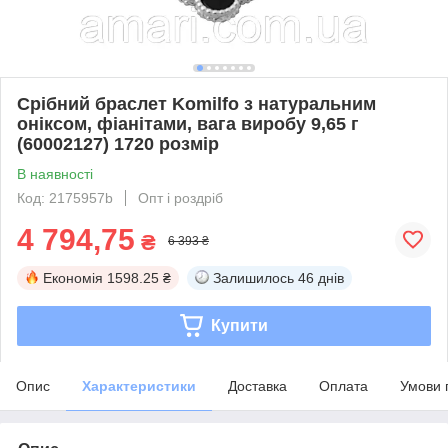
Срібний браслет Komilfo з натуральним
оніксом, фіанітами, вага виробу 9,65 г
(60002127) 1720 розмір
В наявності
Код: 2175957b
Опт і роздріб
4 794,75
₴
6 393 ₴
Економія
1598.25 ₴
Залишилось
46 днів
Купити
Опис
Характеристики
Доставка
Оплата
Умови 