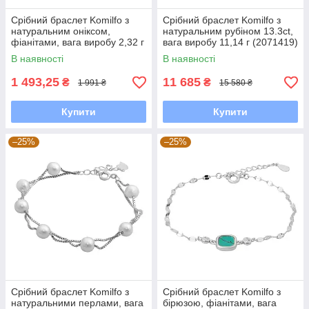
Срібний браслет Komilfo з
Срібний браслет Komilfo з
натуральним оніксом,
натуральним рубіном 13.3ct,
фіанітами, вага виробу 2,32 г
вага виробу 11,14 г (2071419)
(2160281) 1720 розмір
1720 розмір
В наявності
В наявності
1 493,25
11 685
₴
₴
1 991 ₴
15 580 ₴
Купити
Купити
–25%
–25%
Срібний браслет Komilfo з
Срібний браслет Komilfo з
натуральними перлами, вага
бірюзою, фіанітами, вага