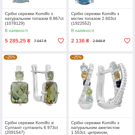
Срібні сережки Komilfo з
Срібні сережки Komilfo з
натуральним топазом 8.867ct
містик топазом 2.603ct
(1078129)
(1922552)
В наявності
В наявності
5 285,25
2 136
₴
₴
7 047 ₴
2 848 ₴
–25%
–25%
Срібні сережки Komilfo зі
Срібні сережки Komilfo з
Султаніт султанить 6.973ct
натуральним аметистом
(2091547)
1.553ct, цитрином,