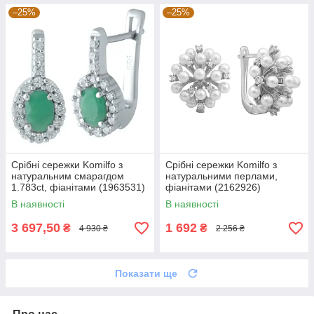
–25%
–25%
Срібні сережки Komilfo з
Срібні сережки Komilfo з
натуральним смарагдом
натуральними перлами,
1.783ct, фіанітами (1963531)
фіанітами (2162926)
В наявності
В наявності
3 697,50
1 692
₴
₴
4 930 ₴
2 256 ₴
Показати ще