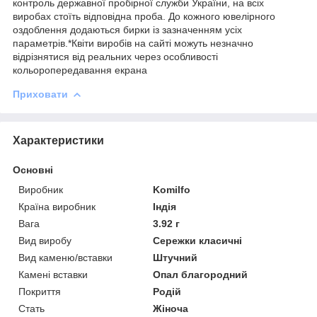
контроль державної пробірної служби України, на всіх
виробах стоїть відповідна проба. До кожного ювелірного
оздоблення додаються бирки із зазначенням усіх
параметрів.*Квіти виробів на сайті можуть незначно
відрізнятися від реальних через особливості
кольоропередавання екрана
Приховати
Характеристики
Основні
Виробник
Komilfo
Країна виробник
Індія
Вага
3.92 г
Вид виробу
Сережки класичні
Вид каменю/вставки
Штучний
Камені вставки
Опал благородний
Покриття
Родій
Стать
Жіноча