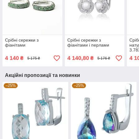
Срібні сережки з
Срібні сережки з
Сріб
фіанітами
фіанітами і перлами
нату
3.78
(209
4 140
4 140,80
4 1
₴
₴
5 175 ₴
5 176 ₴
Акційні пропозиції та новинки
–25%
–25%