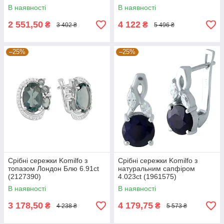
хризолітом, топазом
В наявності
В наявності
(2193265)
2 551,50
4 122
₴
₴
3 402 ₴
5 496 ₴
–25%
–25%
Срібні сережки Komilfo з
Срібні сережки Komilfo з
топазом Лондон Блю 6.91ct
натуральним сапфіром
(2127390)
4.023ct (1961575)
В наявності
В наявності
3 178,50
4 179,75
₴
₴
4 238 ₴
5 573 ₴