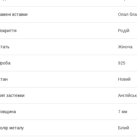
амені вставки
Опал бла
окриття
Родій
тать
Жіноча
Проба
925
Стан
Новий
ип застежки
Англійськ
Товщина
7 мм
олір металу
Білий