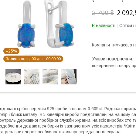
2 092,
2 790 ₴
В наявності
Оптом і 
Компанія тимчасово 
–25%
Залишилось
0
0
днів
0
0
0
0
0
0
повернення товару п
одовані срібні сережки 925 проби з опалом 0.605ct. Родовані прикр
олір і блиск металу. Всі ювелірні вироби представлені на нашому са
онтроль державної пробірної служби України, на всіх виробах стоїт
здоблення додаються бирки із зазначенням усіх параметрів.*Квіти 
ід реальних через особливості кольоропередавання екрана