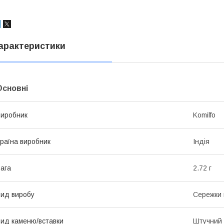
арактеристики
Основні
иробник
Komilfo
раїна виробник
Індія
ага
2.72 г
ид виробу
Сережки 
ид каменю/вставки
Штучний