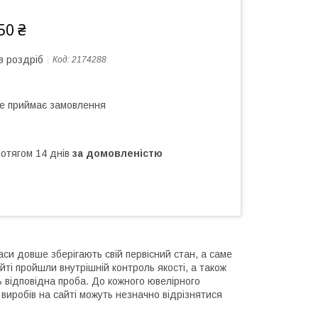
50 ₴
в роздріб
Код:
2174288
не приймає замовлення
ротягом 14 днів
за домовленістю
аси довше зберігають свій первісний стан, а саме
йті пройшли внутрішній контроль якості, а також
ь відповідна проба. До кожного ювелірного
виробів на сайті можуть незначно відрізнятися