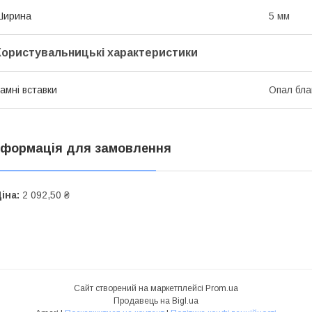
Ширина
5 мм
Користувальницькі характеристики
амні вставки
Опал бла
нформація для замовлення
іна:
2 092,50 ₴
Сайт створений на маркетплейсі
Prom.ua
Продавець на Bigl.ua