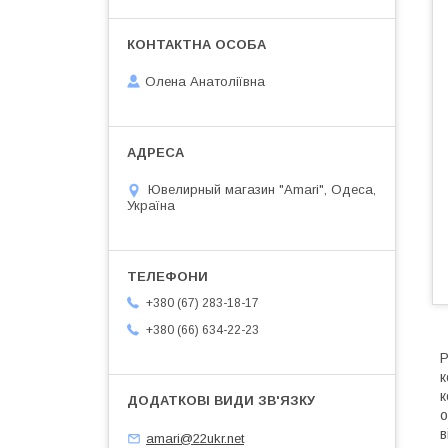
Олена Анатоліївна
Ювелирный магазин "Amari", Одеса,
Україна
+380 (67) 283-18-17
+380 (66) 634-22-23
Р
к
к
о
в
amari@22ukr.net