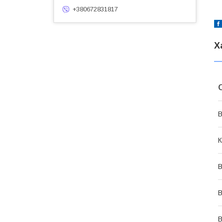
+380672831817
Х
В
К
В
В
В