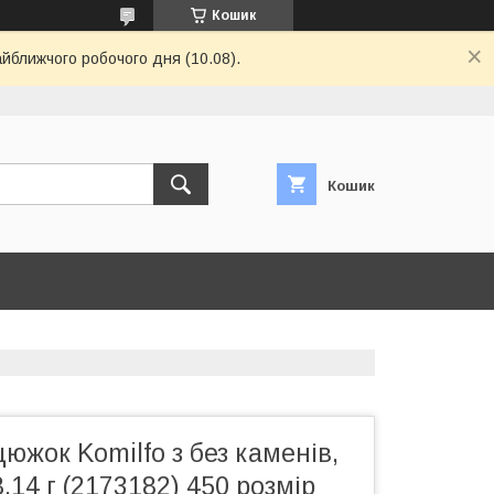
Кошик
айближчого робочого дня (10.08).
Кошик
южок Komilfo з без каменів,
,14 г (2173182) 450 розмір