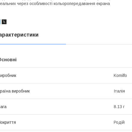
еальних через особливості кольоропередавання екрана
арактеристики
Основні
иробник
Komilfo
раїна виробник
Італія
ага
8.13 г
окриття
Родій