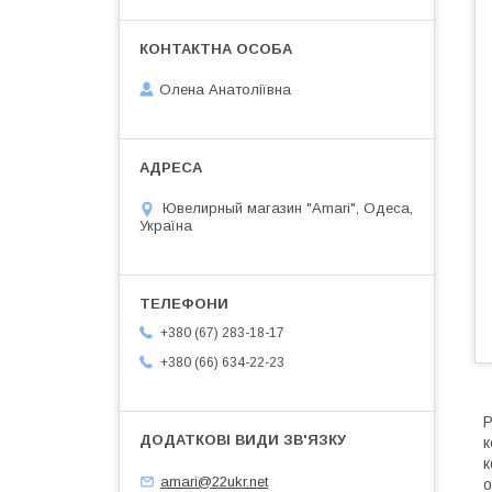
Олена Анатоліївна
Ювелирный магазин "Amari", Одеса,
Україна
+380 (67) 283-18-17
+380 (66) 634-22-23
Р
к
к
amari@22ukr.net
о