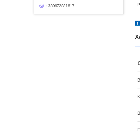
р
+380672831817
Х
В
К
В
П