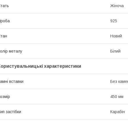
тать
Жіноча
Проба
925
Стан
Новий
олір металу
Білий
Користувальницькі характеристики
амні вставки
Без каме
озмір
450 мм
ип застібки
Карабін