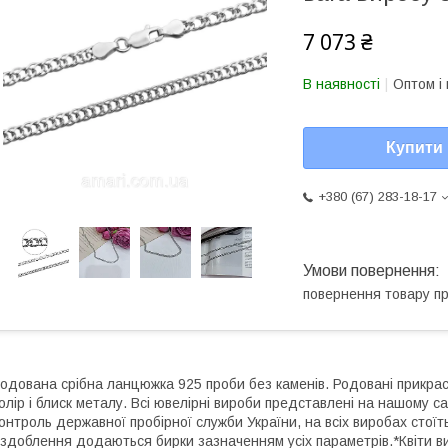
7 073 ₴
В наявності
Оптом і 
Купити
+380 (67) 283-18-17
повернення товару п
одована срібна ланцюжка 925 проби без каменів. Родовані прикрас
олір і блиск металу. Всі ювелірні вироби представлені на нашому са
онтроль державної пробірної служби України, на всіх виробах стоїт
здоблення додаються бирки зазначенням усіх параметрів.*Квіти ви